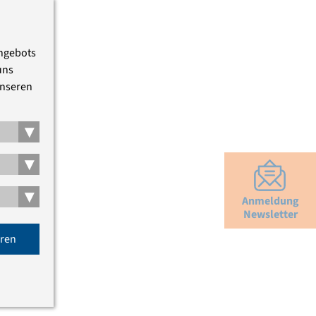
Angebots
uns
unseren
▾
▾
▾
Anmeldung
Newsletter
eren