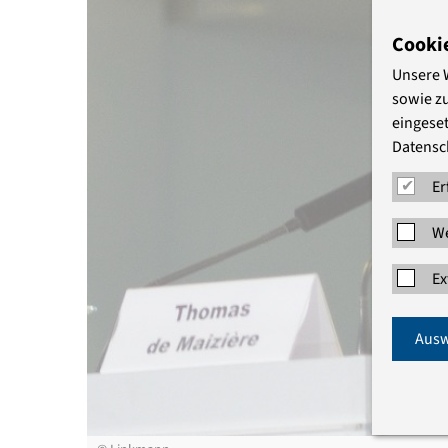
Cooki
Unsere 
sowie z
eingeset
Datensc
Er
We
Ex
Ausw