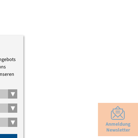
Angebots
uns
unseren
▾
▾
▾
Anmeldung
Newsletter