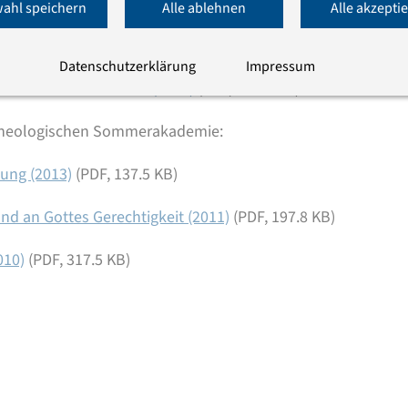
ahl speichern
Alle ablehnen
Alle akzepti
 KB)
Datenschutzerklärung
Impressum
ie Gemeinde in Korinth (2016)
(PDF, 178.8 KB)
-Theologischen Sommerakademie:
tung (2013)
(PDF, 137.5 KB)
nd an Gottes Gerechtigkeit (2011)
(PDF, 197.8 KB)
010)
(PDF, 317.5 KB)