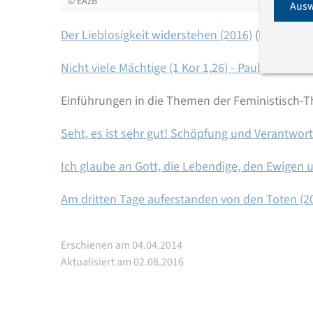
©
EAzB
Ausw
Der Lieblosigkeit widerstehen (2016)
(PDF, 382.4
Nicht viele Mächtige (1 Kor 1,26) - Paulus und d
Einführungen in die Themen der Feministisch
Seht, es ist sehr gut! Schöpfung und Verantwor
Ich glaube an Gott, die Lebendige, den Ewigen u
Am dritten Tage auferstanden von den Toten (2
Erschienen am 04.04.2014
Aktualisiert am 02.08.2016