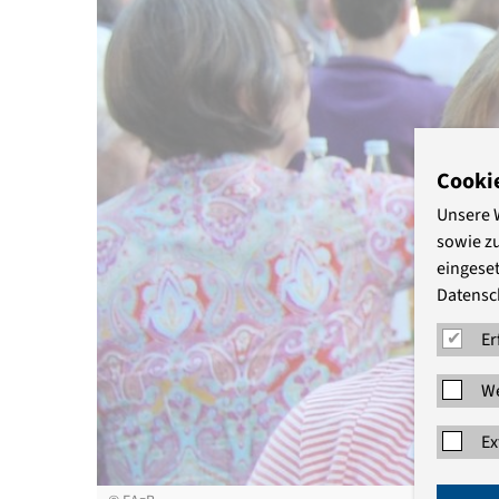
Cooki
Unsere 
sowie z
eingeset
Datensc
Er
We
Ex