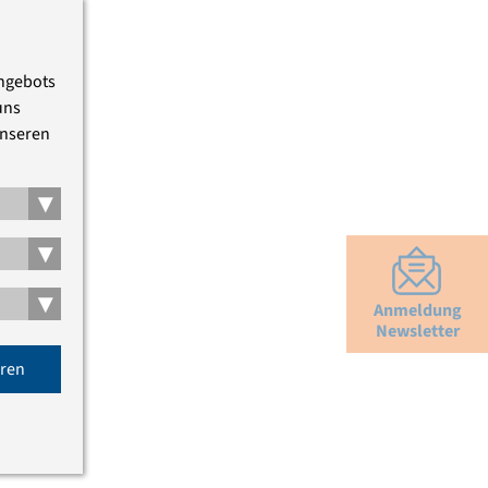
Angebots
uns
unseren
▾
▾
▾
Anmeldung
Newsletter
eren