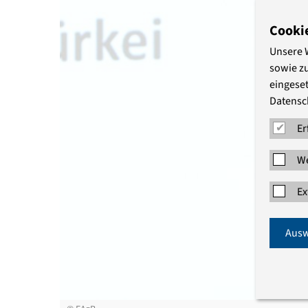
Cooki
Unsere 
sowie z
eingeset
Datensc
Er
We
Ex
Ausw