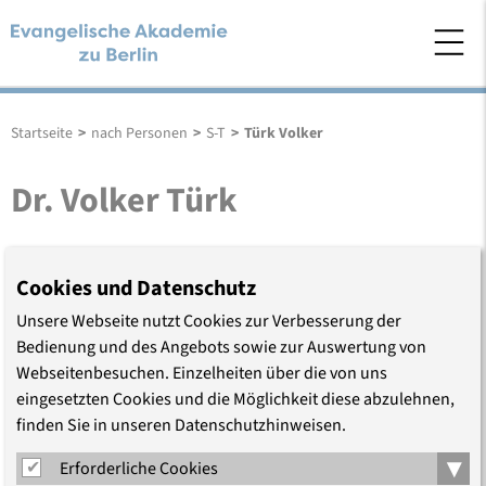
Startseite
>
nach Personen
>
S-T
>
Türk Volker
Dr. Volker Türk
Rede auf dem 17. Berliner Symposium zum
Cookies und Datenschutz
Flüchtlingsschutz (2017)
(PDF, 237.3 KB)
Unsere Webseite nutzt Cookies zur Verbesserung der
Bedienung und des Angebots sowie zur Auswertung von
Erschienen am 29.06.2017
Webseitenbesuchen. Einzelheiten über die von uns
Aktualisiert am 29.06.2017
eingesetzten Cookies und die Möglichkeit diese abzulehnen,
finden Sie in unseren Datenschutzhinweisen.
▾
Erforderliche Cookies