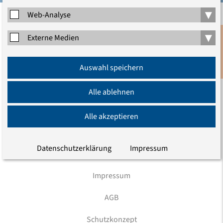
▾
Web-Analyse
Evangelische Akademie zu Berlin gGmbH
▾
Externe Medien
Charlottenstraße 53/54
10117 Berlin
Anmeldung
Tel.: (030) 203 55 - 0
Auswahl speichern
Newsletter
E-Mail
Alle ablehnen
Wir sind auch hier
Alle akzeptieren
Datenschutzerklärung
Impressum
Impressum
AGB
Schutzkonzept