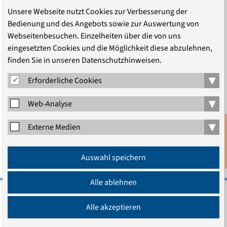
Unsere Webseite nutzt Cookies zur Verbesserung der
Bedienung und des Angebots sowie zur Auswertung von
Webseitenbesuchen. Einzelheiten über die von uns
eingesetzten Cookies und die Möglichkeit diese abzulehnen,
©
EAzB
finden Sie in unseren Datenschutzhinweisen.
Erneuerte Sozialität. Die Rolle von Kirchengemeinden im
▾
Erforderliche Cookies
Gemeinwesen (2012)
(PDF, 461.8 KB)
▾
Web-Analyse
▾
Erschienen am 03.12.2014
Externe Medien
Aktualisiert am 03.12.2014
Anmeldung
Auswahl speichern
Newsletter
Alle ablehnen
Evangelische Akademie zu Berlin gGmbH
Alle akzeptieren
Charlottenstraße 53/54