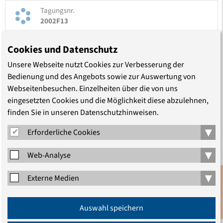
Tagungsnr.
2002F13
Von:
29.10.2002 19:00
Cookies und Datenschutz
Bis:
29.10.2002 21:00
Unsere Webseite nutzt Cookies zur Verbesserung der
Französische Friedrichstadtkirche
Bedienung und des Angebots sowie zur Auswertung von
Webseitenbesuchen. Einzelheiten über die von uns
eingesetzten Cookies und die Möglichkeit diese abzulehnen,
finden Sie in unseren Datenschutzhinweisen.
▾
Erforderliche Cookies
▾
Web-Analyse
TEILEN
▾
Externe Medien
Anmeldung
Auswahl speichern
Newsletter