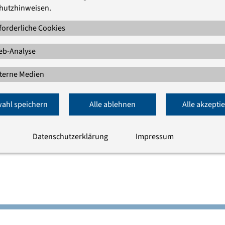
hutzhinweisen.
04 13:00
Französische
04 17:00
Friedrichstadtkirche
forderliche Cookies
b-Analyse
terne Medien
ahl speichern
Alle ablehnen
Alle akzepti
Datenschutzerklärung
Impressum