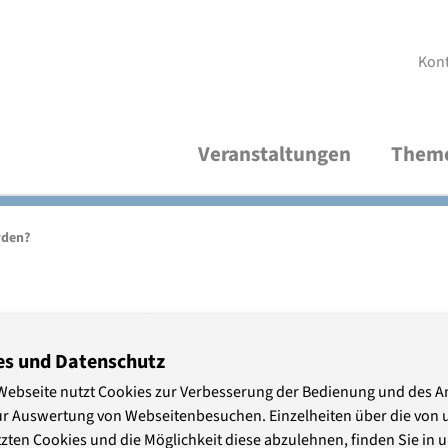
Kon
Veranstaltungen
Them
Aktuelle Veranstaltungen
Demokratische Kultur und Bildung
Über uns
V
R
A
rden?
Thematische Verteiler
Frieden und Internationales
Studienleitung
V
M
P
iert werden?
Wirtschaft und Nachhaltigkeit
Organisationsteam
S
es und Datenschutz
P
ivatisierung öffentlicher
Webseite nutzt Cookies zur Verbesserung der Bedienung und des 
Freundeskreis
A
ur Auswertung von Webseitenbesuchen. Einzelheiten über die von 
zten Cookies und die Möglichkeit diese abzulehnen, finden Sie in 