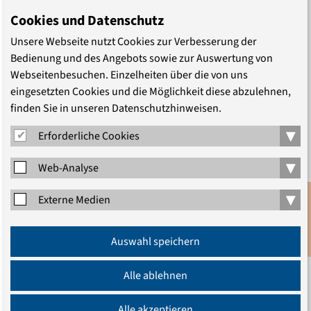
ebenso die Frage nach den hier notwendigen
Cookies und Datenschutz
Kompetenzen für ein Zusammenleben in einem Europa
verschiedener Kulturen und Religionen wie die Aufgabe,
Unsere Webseite nutzt Cookies zur Verbesserung der
Bedienung und des Angebots sowie zur Auswertung von
den Aufbau einer aktiven europäischen Bürgerschaft
Webseitenbesuchen. Einzelheiten über die von uns
auch mit ethisch-religiöser und werteorientierter
eingesetzten Cookies und die Möglichkeit diese abzulehnen,
Bildung zu flankieren.
finden Sie in unseren Datenschutzhinweisen.
▾
Erforderliche Cookies
Daraus ergeben sich Fragen, die wir u.a. mit dem
▾
zuständigen
Web-Analyse
▾
E U - K o m m i s s a r, J a n F i g e l,
Externe Medien
Anmeldung
diskutieren wollen.
Auswahl speichern
Newsletter
Alle ablehnen
Hierzu laden wir Sie herzlich ein!
Alle akzeptieren