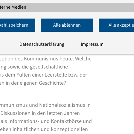
terne Medien
t, dass die Perioden des
ahl speichern
Alle ablehnen
Alle akzepti
ht gänzlich unabhängig voneinander
n wir uns stellen, indem wir der Rezeption
 nachgehen, seiner Darstellung und
Datenschutzerklärung
Impressum
rägungen kommunistischer Herrschaft.
ezeption des Kommunismus heute. Welche
ung sowie die gesellschaftliche
dem Füllen einer Leerstelle bzw. der
n in der eigenen Geschichte?
ommunismus und Nationalsozialismus in
Diskussionen in den letzten Jahren
h als Informations- und Kontaktbörse und
 Neben inhaltlichen und konzeptionellen