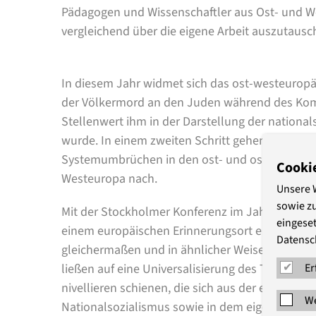
Pädagogen und Wissenschaftler aus Ost- und Wes
vergleichend über die eigene Arbeit auszutausc
In diesem Jahr widmet sich das ost-westeuropä
der Völkermord an den Juden während des Ko
Stellenwert ihm in der Darstellung der nationa
wurde. In einem zweiten Schritt gehen wir de
Systemumbrüchen in den ost- und ostmitteleur
Cooki
Westeuropa nach.
Unsere 
sowie z
Mit der Stockholmer Konferenz im Jahre 2000 w
eingeset
einem europäischen Erinnerungsort erklärt, de
Datensc
gleichermaßen und in ähnlicher Weise annehme
Er
ließen auf eine Universalisierung des Themas sc
nivellieren schienen, die sich aus der eigenen 
We
Nationalsozialismus sowie in dem eigenen Umga