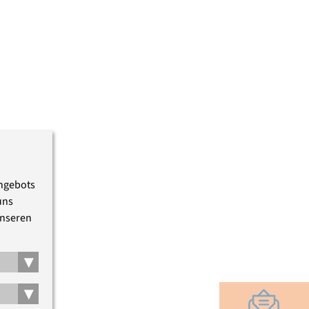
Angebots
uns
unseren
▾
▾