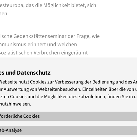
teuropa, das die Möglichkeit bietet, sich
hen.
ische Gedenkstättenseminar der Frage, wie
mmunismus erinnert und welchen
lsozialistischen Verbrechen eingeräumt
m veränderten Umgang nach den
opäischen Staaten, aber auch in
es und Datenschutz
Webseite nutzt Cookies zur Verbesserung der Bedienung und des 
ur Auswertung von Webseitenbesuchen. Einzelheiten über die von 
urde das Thema Holocaust offiziell zu
zten Cookies und die Möglichkeit diese abzulehnen, finden Sie in 
m sich scheinbar alle europäischen Länder
hutzhinweisen.
n sollten. Erste pädagogische Konzepte
forderliche Cookies
hließen, die spezifische Zugänge zu
Geschichte während der Zeit des
b-Analyse
ng mit dieser Periode ergeben.