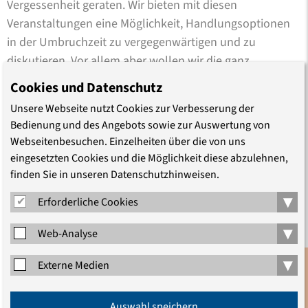
Vergessenheit geraten. Wir bieten mit diesen
Veranstaltungen eine Möglichkeit, Handlungsoptionen
in der Umbruchzeit zu vergegenwärtigen und zu
diskutieren. Vor allem aber wollen wir die ganz
persönlichen, lebensgeschichtlichen Hintergründe
Cookies und Datenschutz
beleuchten, auf denen die Entscheidung, politisch
Unsere Webseite nutzt Cookies zur Verbesserung der
einzugreifen und mitzugestalten, herangereift war. Wir
Bedienung und des Angebots sowie zur Auswertung von
werden danach fragen, von welchen Vorstellungen von
Webseitenbesuchen. Einzelheiten über die von uns
gesellschaftlicher Veränderung die jeweiligen Akteure
eingesetzten Cookies und die Möglichkeit diese abzulehnen,
damals ausgingen, was sie erhofft und angestrebt haben
finden Sie in unseren Datenschutzhinweisen.
und wie sie ihre derzeitigen Erwartungen an Demokratie
▾
Erforderliche Cookies
und Deutsche Einheit heute beurteilen.
▾
Web-Analyse
Zu diesen Gesprächsabenden lade ich Sie herzlich ein.
Weitere Termine am 24. November 2009 und in 2010.
▾
Externe Medien
Anmeldung
Auswahl speichern
Newsletter