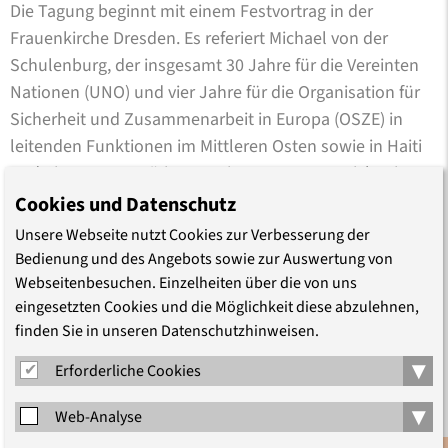
Die Tagung beginnt mit einem Festvortrag in der
Frauenkirche Dresden. Es referiert Michael von der
Schulenburg, der insgesamt 30 Jahre für die Vereinten
Nationen (UNO) und vier Jahre für die Organisation für
Sicherheit und Zusammenarbeit in Europa (OSZE) in
leitenden Funktionen im Mittleren Osten sowie in Haiti
und Sierra Leone tätig war. Die Tagung setzt sich mit
einem Studienwochenende in der Evangelischen
Cookies und Datenschutz
Akademie Meißen fort.
Unsere Webseite nutzt Cookies zur Verbesserung der
Bedienung und des Angebots sowie zur Auswertung von
KOOPERATIONSPARTNER
Webseitenbesuchen. Einzelheiten über die von uns
eingesetzten Cookies und die Möglichkeit diese abzulehnen,
Diese Veranstaltung ist Teil des gemeinsamen
finden Sie in unseren Datenschutzhinweisen.
Diskursprojektes „... dem Frieden der Welt zu dienen"
der Evangelischen Akademien in Deutschland (EAD e.V.),
▾
Erforderliche Cookies
gefördert mit Mitteln der Theologisch-Ethischen
▾
Arbeitsgemeinschaft der Evangelischen Seelsorge in der
Web-Analyse
Bundeswehr. Zugleich ist sie eine