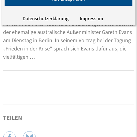
„Vielfältige Realitäten anerkennen“
Der Drang zu „einfachen Lösungen“ ist einer der größten
Datenschutzerklärung
Impressum
Fehler in den internationalen Beziehungen. Dies betonte
der ehemalige australische Außenminister Gareth Evans
am Dienstag in Berlin. In seinem Vortrag bei der Tagung
„Frieden in der Krise“ sprach sich Evans dafür aus, die
vielfältigen …
TEILEN