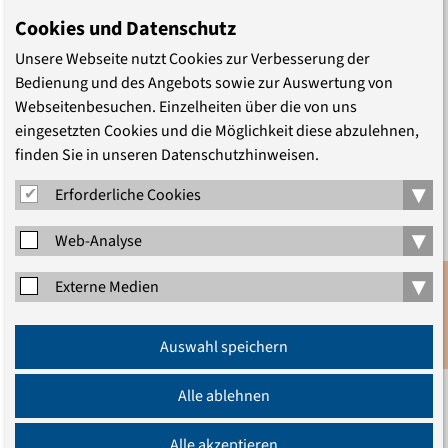
in Diensten Australiens und der UNO oder als Chef der
Cookies und Datenschutz
International Crisis Group gestanden hat. Es gilt die
Unsere Webseite nutzt Cookies zur Verbesserung der
vielfältigen Realitäten in …
Bedienung und des Angebots sowie zur Auswertung von
Webseitenbesuchen. Einzelheiten über die von uns
eingesetzten Cookies und die Möglichkeit diese abzulehnen,
finden Sie in unseren Datenschutzhinweisen.
▾
Erforderliche Cookies
▾
Web-Analyse
▾
Externe Medien
Anmeldung
Auswahl speichern
Newsletter
Vortrag des ehemaligen
Alle ablehnen
australischen Außenministers
Alle akzeptieren