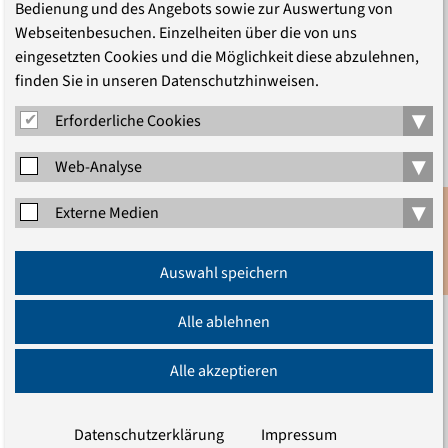
Bedienung und des Angebots sowie zur Auswertung von
Webseitenbesuchen. Einzelheiten über die von uns
eingesetzten Cookies und die Möglichkeit diese abzulehnen,
„Liebe zielt auf
finden Sie in unseren Datenschutzhinweisen.
Gerechtigkeit“
▾
Erforderliche Cookies
Michael Haspel über Martin Luther King jr.
▾
Web-Analyse
Wie soll anders vom biblischen Zeugnis von
▾
Gerechtigkeit und Frieden geredet und gepredigt werden
Externe Medien
als politisch? Fragt Prof. Dr. Michael Haspel vom Martin-
Anmeldung
Luther-Institut der Universität Erfurt. Gerechtigkeit und
Auswahl speichern
Newsletter
Frieden, davon ist der Theologe überzeugt, sind „das
Wesentliche der Verheißung und …
Alle ablehnen
Alle akzeptieren
Datenschutzerklärung
Impressum