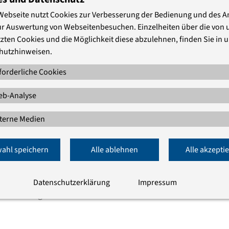
Webseite nutzt Cookies zur Verbesserung der Bedienung und des 
ur Auswertung von Webseitenbesuchen. Einzelheiten über die von 
zten Cookies und die Möglichkeit diese abzulehnen, finden Sie in 
hutzhinweisen.
werden offiziell allseits befürwortet.
prüchen zu stören, wenn wir uns als
forderliche Cookies
rennstoffe bei Strom, Wärme, Mobilität, kein
b-Analyse
erische Nahrungsmittel erzeugt, wären die
nicht irgendwann, sondern müssen in
terne Medien
ben. Tatsächlich gehört unser ökologischer
ltweit.
ahl speichern
Alle ablehnen
Alle akzepti
wegen der Größe der Herausforderung
weniger Konsum“ gefragt ist. Politiker und
sind in Teufelskreisen voneinander
Datenschutzerklärung
Impressum
rantwortung für den Wandel zur