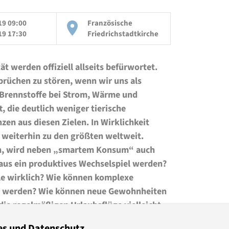
19 09:00
Französische
19 17:30
Friedrichstadtkirche
t werden offiziell allseits befürwortet.
rüchen zu stören, wenn wir uns als
r Brennstoffe bei Strom, Wärme und
t, die deutlich weniger tierische
en aus diesen Zielen. In Wirklichkeit
 weiterhin zu den größten weltweit.
en, wird neben „smartem Konsum“ auch
aus ein produktives Wechselspiel werden?
le wirklich? Wie können komplexe
st werden? Wie können neue Gewohnheiten
 die regelmäßigen Urlaubsflüge vielleicht
es und Datenschutz