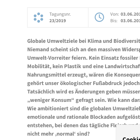
Tagungsnr.
Von:
03.06.20
23/2019
Bis:
03.06.20
Globale Umweltziele bei Klima und Biodiversitä
Niemand scheint sich an den massiven Widersp
Umwelt-Vorreiter feiern. Kein Einsatz fossile
Mobilität, kein Plastik und eine Landwirtschaf
Nahrungsmittel erzeugt, wären die Konsequenz
gehört unser ökologischer Fußabdruck jedoch
Tatsächlich wird es Änderungen geben müss
„weniger Konsum“ gefragt sein. Wie kann dar
Wie ambitioniert sind die globalen Umweltzie
emotionale und rationale Blockaden aufgelö
entstehen, bei denen das tägliche Fleisch und
nicht mehr ‚normal‘ sind?
Cooki