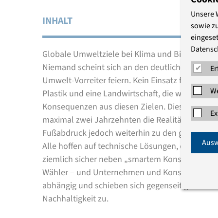
Unsere 
INHALT
sowie z
eingeset
Datensc
Globale Umweltziele bei Klima und Biodiversität 
Niemand scheint sich an den deutlichen Widers
Er
Umwelt-Vorreiter feiern. Kein Einsatz fossiler B
We
Plastik und eine Landwirtschaft, die weniger ti
Konsequenzen aus diesen Zielen. Diese gelten 
Ex
maximal zwei Jahrzehnten die Realität beschrei
Fußabdruck jedoch weiterhin zu den größten we
Ausw
Alle hoffen auf technische Lösungen, obwohl 
ziemlich sicher neben „smartem Konsum“ auch „
Wähler – und Unternehmen und Konsumenten – 
abhängig und schieben sich gegenseitig die Ve
Nachhaltigkeit zu.