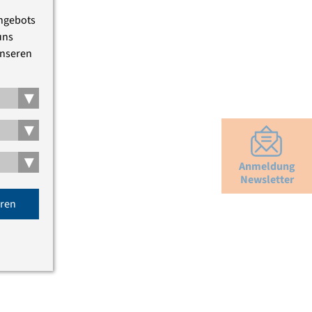
Angebots
uns
unseren
▾
▾
▾
Anmeldung
Newsletter
eren