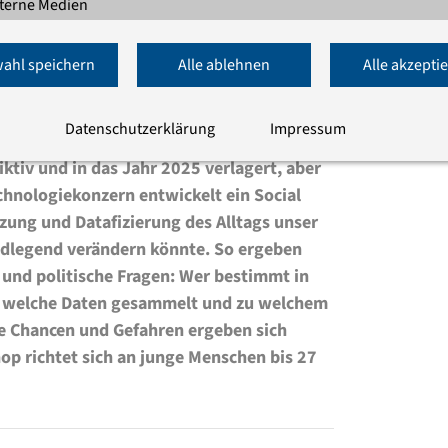
terne Medien
ahl speichern
Alle ablehnen
Alle akzepti
ral-solutions/
 Bildung setzen sich junge Menschen mit
Datenschutzerklärung
Impressum
ellschaft und Demokratie auseinander. Den
ktiv und in das Jahr 2025 verlagert, aber
echnologiekonzern entwickelt ein Social
zung und Datafizierung des Alltags unser
ndlegend verändern könnte. So ergeben
 und politische Fragen: Wer bestimmt in
r, welche Daten gesammelt und zu welchem
e Chancen und Gefahren ergeben sich
op richtet sich an junge Menschen bis 27