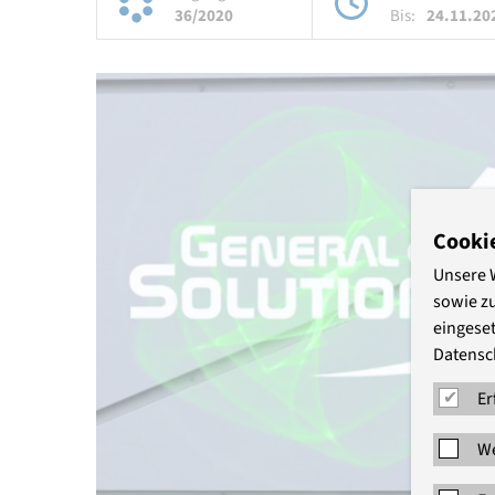
36/2020
Bis:
24.11.20
Cooki
Unsere 
sowie z
eingeset
Datensc
Er
We