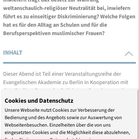
weltanschaulich-religiöser Neutralität bei, inwiefern
führt es zu einseitiger Diskriminierung? Welche Folgen
hat es für den Alltag an Schulen und für die
Berufsperspektiven muslimischer Frauen?
INHALT
Dieser Abend ist Teil einer Veranstaltungsreihe der
Evangelischen Akademie zu Berlin in Kooperation mit
dem Berliner Forum der Religionen. Gemeinsam mit
Vertreter*innen aus Wissenschaft, Politik und
Cookies und Datenschutz
Religionsgemeinschaften diskutieren wir in dieser Reihe
Unsere Webseite nutzt Cookies zur Verbesserung der
über aktuelle religionspolitische Fragen und
Bedienung und des Angebots sowie zur Auswertung von
Herausforderungen religiöser Gemeinschaften in der
Webseitenbesuchen. Einzelheiten über die von uns
Hauptstadt.
eingesetzten Cookies und die Möglichkeit diese abzulehnen,