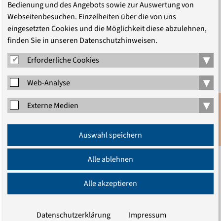
Bedienung und des Angebots sowie zur Auswertung von
Webseitenbesuchen. Einzelheiten über die von uns
eingesetzten Cookies und die Möglichkeit diese abzulehnen,
finden Sie in unseren Datenschutzhinweisen.
Häufig Betroffene, selten
▾
Erforderliche Cookies
Täterinnen?
▾
Web-Analyse
Frauen und Rechtsextremismus
▾
Externe Medien
Am zehnten Jahrestag der Selbstenttarnung der
Terrorgruppe „Nationalsozialistischer Untergrund“
Anmeldung
(NSU) diskutierten am 4. November 120 Frauen online
Auswahl speichern
Newsletter
über „Antifeminismus und die extreme Rechte“. Die
Alle ablehnen
Rechtsextremismus-Forscherin Heike Radvan von der
Brandenburgisch-Technischen Universität in Cottbus …
Alle akzeptieren
Datenschutzerklärung
Impressum