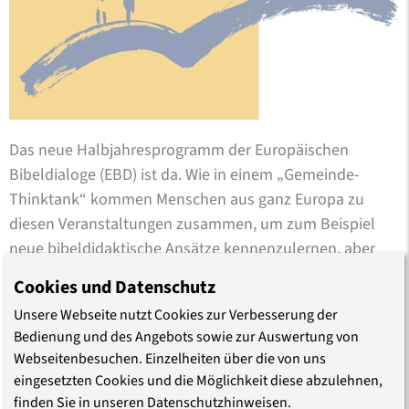
Das neue Halbjahresprogramm der Europäischen
Bibeldialoge (EBD) ist da. Wie in einem „Gemeinde-
Thinktank“ kommen Menschen aus ganz Europa zu
diesen Veranstaltungen zusammen, um zum Beispiel
neue bibeldidaktische Ansätze kennenzulernen, aber
auch um nach Wegen zu einem gerechten Europa zu
Cookies und Datenschutz
suchen.
Unsere Webseite nutzt Cookies zur Verbesserung der
Bedienung und des Angebots sowie zur Auswertung von
Der erste Bibeldialog in Berlin „Dabeisein ist (nicht)
Webseitenbesuchen. Einzelheiten über die von uns
alles“ nimmt Demokratie und die Mitgestaltung unserer
eingesetzten Cookies und die Möglichkeit diese abzulehnen,
Gemeinden und Gesellschaften in den Blick. In beiden
finden Sie in unseren Datenschutzhinweisen.