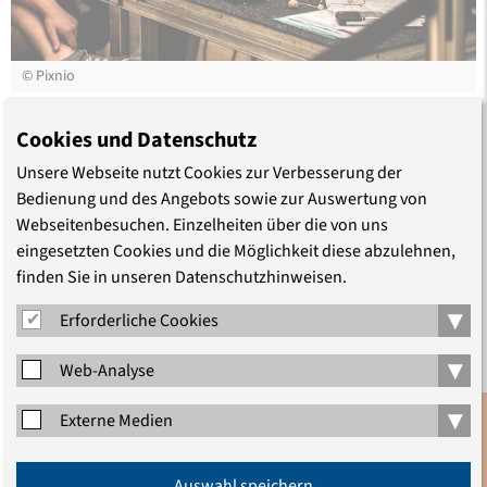
©
Pixnio
Wir suchen laufend engagierte Assistent*innen, die uns
Cookies und Datenschutz
bei der medialen Arbeit und bei unseren
Unsere Webseite nutzt Cookies zur Verbesserung der
Veranstaltungen unterstützen. Zu den Aufgaben
Bedienung und des Angebots sowie zur Auswertung von
gehören die Betreuung von digitalen und hybriden
Webseitenbesuchen. Einzelheiten über die von uns
Veranstaltungen, Streamings, Video- und Audioschnitt
eingesetzten Cookies und die Möglichkeit diese abzulehnen,
sowie die Betreuung von Referent*innen und
finden Sie in unseren Datenschutzhinweisen.
Teilnehmenden.
▾
Erforderliche Cookies
▾
Web-Analyse
Zur Stellenausschreibung
(PDF, 51.8 KB)
▾
Externe Medien
Anmeldung
Akademie
Auswahl speichern