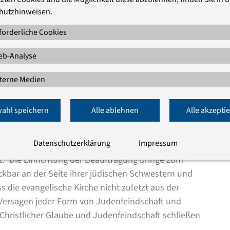
hutzhinweisen.
forderliche Cookies
 „Beauftragte für den Kampf gegen Antisemitismus“ der
b-Analyse
 Rat der EKD hat den Theologen am 18. Oktober in das
terne Medien
 von Halle hat das bedrohliche Ausmaß antisemitischer
ahl speichern
Alle ablehnen
Alle akzepti
svorsitzende, Landesbischof Heinrich Bedford-Strohm.
sei nicht allein Aufgabe des Staates, sondern jedes
Datenschutzerklärung
Impressum
sonderer Weise auch der Kirchen. „Antisemitismus
t.“ Die Einrichtung der Beauftragung bringe zum
ckbar an der Seite ihrer jüdischen Schwestern und
s die evangelische Kirche nicht zuletzt aus der
 Versagen jeder Form von Judenfeindschaft und
hristlicher Glaube und Judenfeindschaft schließen