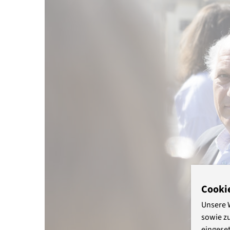
Cooki
Unsere 
sowie z
eingeset