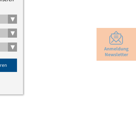
▾
▾
▾
Anmeldung
Newsletter
eren