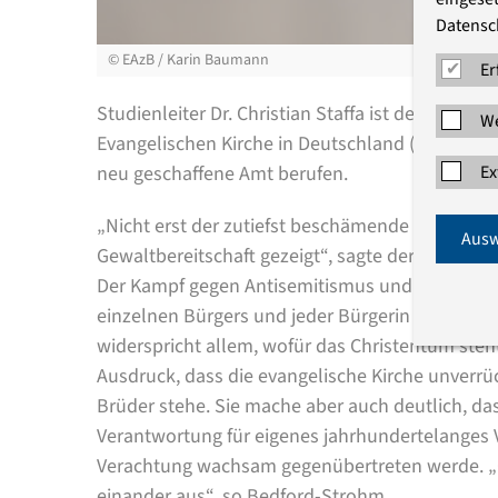
Datensc
©
EAzB / Karin Baumann
Er
Studienleiter Dr. Christian Staffa ist der erste
We
Evangelischen Kirche in Deutschland (EKD). Der
neu geschaffene Amt berufen.
Ex
„Nicht erst der zutiefst beschämende Anschlag
Ausw
Gewaltbereitschaft gezeigt“, sagte der EKD-Rat
Der Kampf gegen Antisemitismus und Rassismus 
einzelnen Bürgers und jeder Bürgerin und in be
widerspricht allem, wofür das Christentum steh
Ausdruck, dass die evangelische Kirche unverrü
Brüder stehe. Sie mache aber auch deutlich, das
Verantwortung für eigenes jahrhundertelanges
Verachtung wachsam gegenübertreten werde. „C
einander aus“, so Bedford-Strohm.