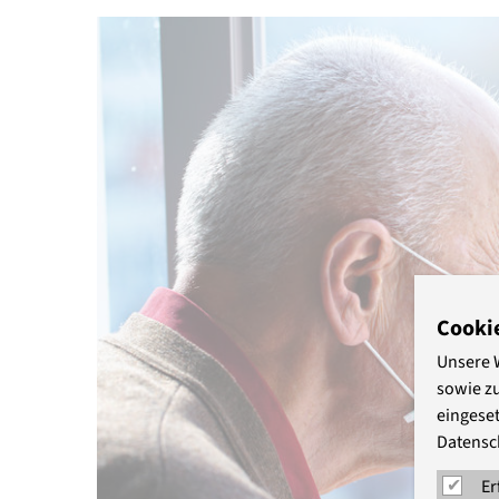
Cooki
Unsere 
sowie z
eingeset
Datensc
Er