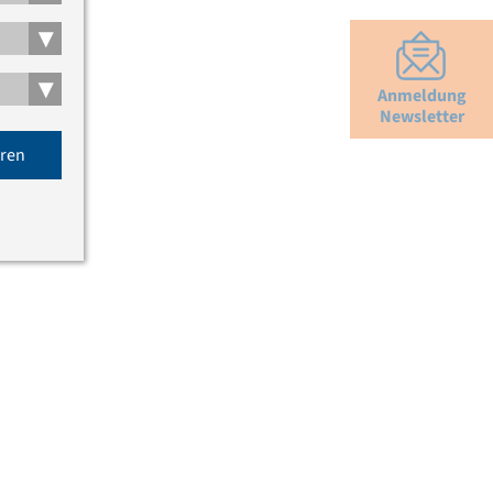
▾
▾
Anmeldung
Newsletter
eren