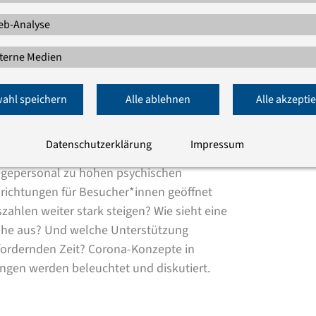
b-Analyse
onders laut: Wie gehen wir um mit
terne Medien
ten? Gibt es Möglichkeiten, die Eltern und
sen? Das Online-Fachgespräch „Geschützt
ahl speichern
Alle ablehnen
Alle akzepti
n.
ale Isolation in Pflegeeinrichtungen im
Datenschutzerklärung
Impressum
legepersonal zu hohen psychischen
inrichtungen für Besucher*innen geöffnet
szahlen weiter stark steigen? Wie sieht eine
ähe aus? Und welche Unterstützung
sfordernden Zeit? Corona-Konzepte in
ungen werden beleuchtet und diskutiert.