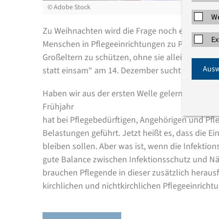
©
Adobe Stock
We
Zu Weihnachten wird die Frage noch einmal bes
Ex
Menschen in Pflegeeinrichtungen zu Pandemiezei
Großeltern zu schützen, ohne sie allein zu las
Ausw
statt einsam“ am 14. Dezember sucht Antworte
Haben wir aus der ersten Welle gelernt? Die sozi
Frühjahr
hat bei Pflegebedürftigen, Angehörigen und Pf
Belastungen geführt. Jetzt heißt es, dass die E
bleiben sollen. Aber was ist, wenn die Infektion
gute Balance zwischen Infektionsschutz und N
brauchen Pflegende in dieser zusätzlich herau
kirchlichen und nichtkirchlichen Pflegeeinricht