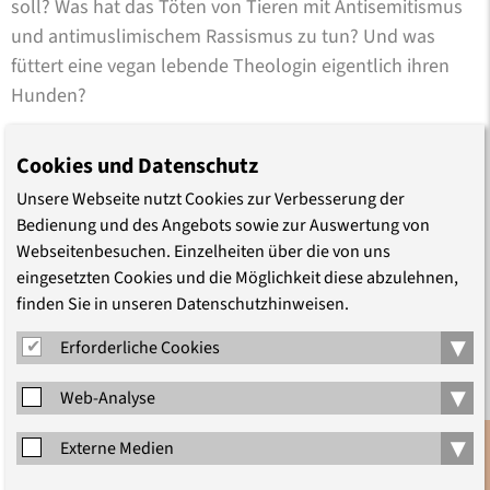
soll? Was hat das Töten von Tieren mit Antisemitismus
und antimuslimischem Rassismus zu tun? Und was
füttert eine vegan lebende Theologin eigentlich ihren
Hunden?
Über diese und andere Fragen haben wir in der Reihe
Cookies und Datenschutz
„Grenzgänge“ mit einer jüdischen, muslimischen und
Unsere Webseite nutzt Cookies zur Verbesserung der
christlichen Theologin – Dr. Deborah Williger, Asmaa El
Bedienung und des Angebots sowie zur Auswertung von
Maaroufi und Dr. Simone Horstmann – gesprochen. Die
Webseitenbesuchen. Einzelheiten über die von uns
Aufzeichnung der Diskussion können Sie sich hier
eingesetzten Cookies und die Möglichkeit diese abzulehnen,
ansehen.
finden Sie in unseren Datenschutzhinweisen.
▾
Erforderliche Cookies
▾
Web-Analyse
Interreligiös
Interkulturell
Ethik
Rassismus
▾
Externe Medien