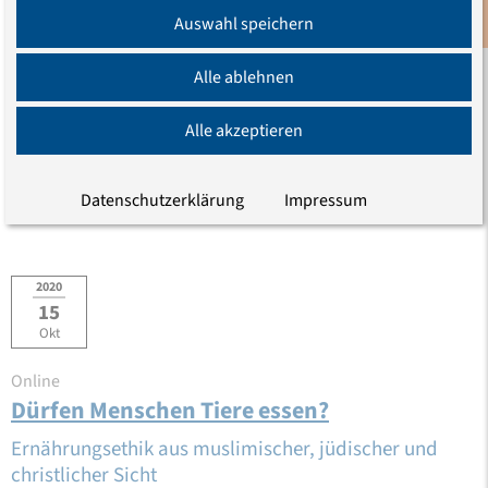
Erschienen am 16.10.2020
Anmeldung
Auswahl speichern
Newsletter
Aktualisiert am 04.05.2021
Alle ablehnen
Alle akzeptieren
Teilen
Datenschutzerklärung
Impressum
2020
15
Okt
Online
Dürfen Menschen Tiere essen?
Ernährungsethik aus muslimischer, jüdischer und
christlicher Sicht