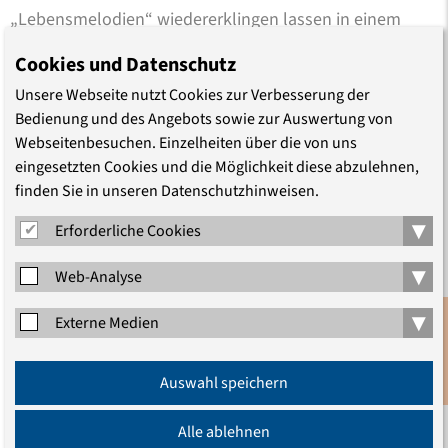
„Lebensmelodien“ wiedererklingen lassen in einem
Konzertprojekt, das noch Unterstützer*innen sucht.
Cookies und Datenschutz
Unsere Webseite nutzt Cookies zur Verbesserung der
Antisemitismus
Judentum
Bedienung und des Angebots sowie zur Auswertung von
Webseitenbesuchen. Einzelheiten über die von uns
eingesetzten Cookies und die Möglichkeit diese abzulehnen,
Erschienen am 25.05.2020
finden Sie in unseren Datenschutzhinweisen.
Aktualisiert am 04.05.2021
▾
Erforderliche Cookies
▾
Web-Analyse
Hinweis
: Die an dieser Stelle gezeigten Inhalte werden
▾
Externe Medien
von einer externen Quelle (Youtube) eingebunden. Wenn
Sie die Inhalte anzeigen lassen, werden
Anmeldung
Verbindungsdaten an Youtube weitergegeben.
Auswahl speichern
Newsletter
------------------------------
Alle ablehnen