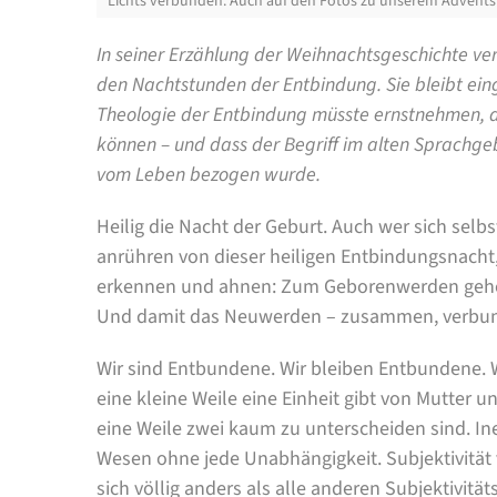
Lichts verbunden. Auch auf den Fotos zu unserem Adventsb
In seiner Erzählung der Weihnachtsgeschichte verz
den Nachtstunden der Entbindung. Sie bleibt ein
Theologie der Entbindung müsste ernstnehmen, d
können – und dass der Begriff im alten Sprachge
vom Leben bezogen wurde.
Heilig die Nacht der Geburt. Auch wer sich selbst
anrühren von dieser heiligen Entbindungsnacht
erkennen und ahnen: Zum Geborenwerden gehö
Und damit das Neuwerden – zusammen, verbun
Wir sind Entbundene. Wir bleiben Entbundene. W
eine kleine Weile eine Einheit gibt von Mutter u
eine Weile zwei kaum zu unterscheiden sind. 
Wesen ohne jede Unabhängigkeit. Subjektivitä
sich völlig anders als alle anderen Subjektivi