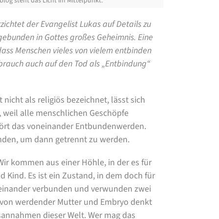
log steht das Licht im Mittelpunkt.
ichtet der Evangelist Lukas auf Details zu
gebunden in Gottes großes Geheimnis. Eine
ass Menschen vieles von vielem entbinden
brauch auch auf den Tod als „Entbindung“
 nicht als religiös bezeichnet, lässt sich
, weil alle menschlichen Geschöpfe
rt das voneinander Entbundenwerden.
den, um dann getrennt zu werden.
ir kommen aus einer Höhle, in der es für
nd Kind. Es ist ein Zustand, in dem doch für
Ineinander verbunden und verwunden zwei
t von werdender Mutter und Embryo denkt
tätsannahmen dieser Welt. Wer mag das