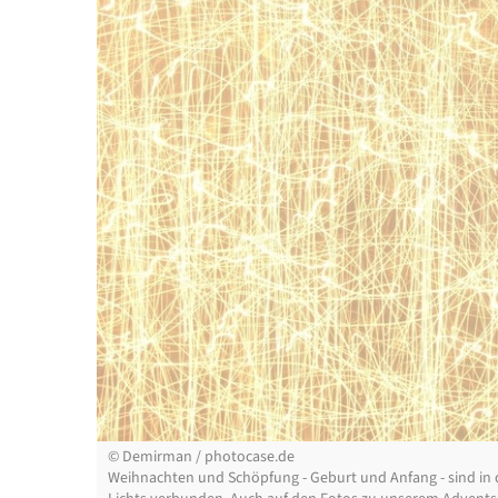
©
Demirman / photocase.de
Weihnachten und Schöpfung - Geburt und Anfang - sind in d