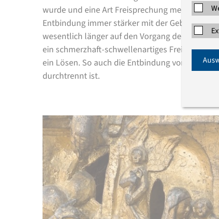
We
wurde und eine Art Freisprechung meinte. Mit d
Entbindung immer stärker mit der Geburt, wobe
Ex
wesentlich länger auf den Vorgang der Geburt b
ein schmerzhaft-schwellenartiges Freiheitsmom
Ausw
ein Lösen. So auch die Entbindung von Mutter
durchtrennt ist.