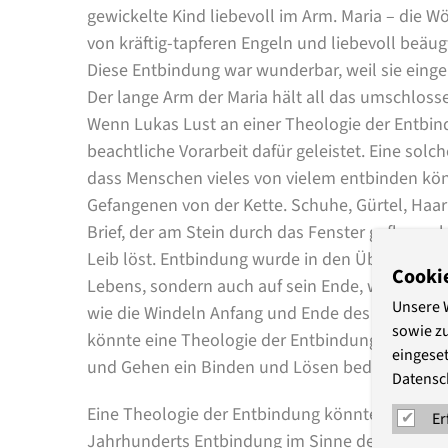
gewickelte Kind liebevoll im Arm. Maria – die W
von kräftig-tapferen Engeln und liebevoll beäug
Diese Entbindung war wunderbar, weil sie eing
Der lange Arm der Maria hält all das umschloss
Wenn Lukas Lust an einer Theologie der Entbind
beachtliche Vorarbeit dafür geleistet. Eine sol
dass Menschen vieles von vielem entbinden kön
Gefangenen von der Kette. Schuhe, Gürtel, Ha
Brief, der am Stein durch das Fenster geflogen
Leib löst. Entbindung wurde in den Überlieferu
Cooki
Lebens, sondern auch auf sein Ende, wenn etw
Unsere 
wie die Windeln Anfang und Ende des Jesuskin
sowie z
könnte eine Theologie der Entbindung berück
eingeset
und Gehen ein Binden und Lösen bedeutet.
Datensc
Eine Theologie der Entbindung könnte einbinde
Er
Jahrhunderts Entbindung im Sinne der allgem