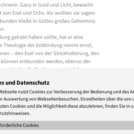
öchnerin. Ganz in Gold und Licht, bewacht
t von Esel und Ochs. Als wollten sie sagen:
ebunden bleibt in Gottes großes Geheimnis.
en.
ung gehabt haben sollte, hat er eine
che Theologie der Entbindung nimmt ernst,
nen – den Esel von der Strickhalterung, den
ar können entbunden werden, ebenso der
 kommt oder die Seele, wenn sie sich vom
ngen nicht nur bezogen auf den Beginn des
es und Datenschutz
a der Mensch vom Leben entbunden wird. So
Webseite nutzt Cookies zur Verbesserung der Bedienung und des 
des zusammen binden, Anfang und Tod, so
ur Auswertung von Webseitenbesuchen. Einzelheiten über die von 
sichtigen und umfassen, dass das Kommen
zten Cookies und die Möglichkeit diese abzulehnen, finden Sie in 
hutzhinweisen.
n, dass noch zu Beginn des 15.
forderliche Cookies
einen Bedeutung von Befreiung gesprochen