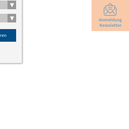
▾
▾
Anmeldung
Newsletter
eren