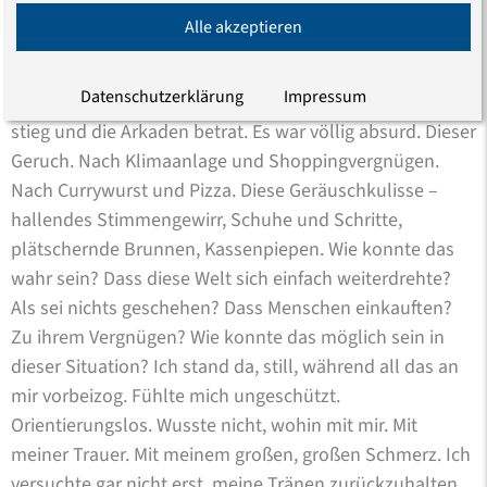
Ort, an dem verhältnismäßig nicht so viel los ist. Mein
Alle akzeptieren
Mann, mein Sohn und ich fuhren hin. Es war mein erstes
Mal vor der Tür nach Felix Tod. Und ich erinnere mich
Datenschutzerklärung
Impressum
noch genau an dieses Gefühl, als ich aus dem Fahrstuhl
stieg und die Arkaden betrat. Es war völlig absurd. Dieser
Geruch. Nach Klimaanlage und Shoppingvergnügen.
Nach Currywurst und Pizza. Diese Geräuschkulisse –
hallendes Stimmengewirr, Schuhe und Schritte,
plätschernde Brunnen, Kassenpiepen. Wie konnte das
wahr sein? Dass diese Welt sich einfach weiterdrehte?
Als sei nichts geschehen? Dass Menschen einkauften?
Zu ihrem Vergnügen? Wie konnte das möglich sein in
dieser Situation? Ich stand da, still, während all das an
mir vorbeizog. Fühlte mich ungeschützt.
Orientierungslos. Wusste nicht, wohin mit mir. Mit
meiner Trauer. Mit meinem großen, großen Schmerz. Ich
versuchte gar nicht erst, meine Tränen zurückzuhalten.