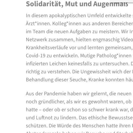
Solidarität, Mut und Augenmaß
In diesem apokalyptischen Umfeld entwickelte s
Ärzt*innen. Kolleg*innen aus anderen Bereichen 
im Team die neuen Aufgaben zu meistern. Wir I
Netzwerk zusammen, hielten engmaschig Videok
Krankheitsverläufe vor und lernten gemeinsam,
Covid-19 zu entwickeln. Mutige Patholog*innen 
infizierten Leichen keinesfalls zu untersuchen. 
richtig zu verstehen. Die Ungewissheit wich de
Behandlung dieser Seuche, Kranke konnten häuf
Aus der Pandemie haben wir gelernt, die neue
noch gründlicher, als wir es gewohnt waren, ob 
hatte – oder ob er schon so schwer krank war,
und Luftnot zu lindern. Das ethische Bewusstsei
schützen. Die Würde des Menschen hatte ihren P