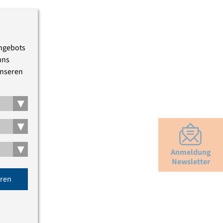
Angebots
uns
unseren
▾
▾
▾
Anmeldung
Newsletter
eren