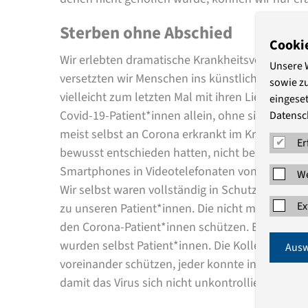
Sterben ohne Abschied
Cooki
Wir erlebten dramatische Krankheitsverläufe, die
Unsere 
versetzten wir Menschen ins künstliche Koma, 
sowie z
vielleicht zum letzten Mal mit ihren Liebsten zu
eingeset
Covid-19-Patient*innen allein, ohne sich von i
Datensc
meist selbst an Corona erkrankt im Krankenhaus
Er
bewusst entschieden hatten, nicht beatmet zu 
Smartphones in Videotelefonaten von ihren An
We
Wir selbst waren vollständig in Schutzkleidung
Ex
zu unseren Patient*innen. Die nicht mit SARS-Co
den Corona-Patient*innen schützen. Einige von u
wurden selbst Patient*innen. Die Kolleg*innen
Ausw
voreinander schützen, jeder konnte infiziert sei
damit das Virus sich nicht unkontrolliert im Pe