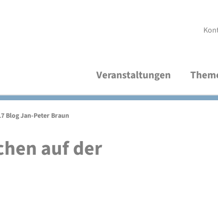
Kon
Veranstaltungen
Them
Aktuelle Veranstaltungen
Demokratische Kultur und Bildung
Über uns
V
R
A
17 Blog Jan-Peter Braun
Thematische Verteiler
Frieden und Internationales
Studienleitung
V
M
P
chen auf der
Wirtschaft und Nachhaltigkeit
Organisationsteam
S
P
Freundeskreis
A