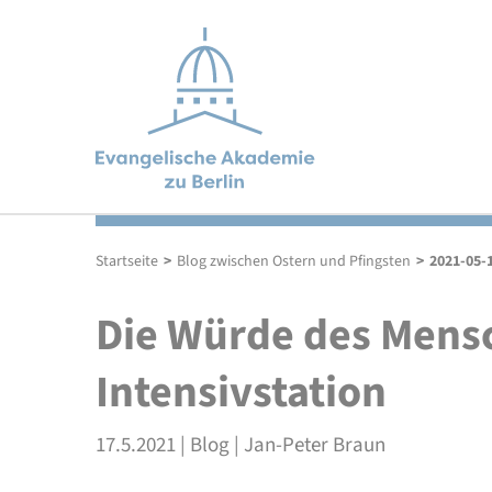
Wir bieten offene und geschützte Gesprächsräume,
Wir konzentrieren uns auf sechs Themenfelder, in
Ein interdisziplinäres Team gestaltet das Programm.
in denen sich Menschen zum Diskurs über aktuelle
denen interdisziplinäre Expertise und evangelischer
Begleitet wird die Akademie von haupt- und
Themen treffen.
Geist kreativ aufeinander stoßen.
ehrenamtlichen Vertreterinnen und Vertretern der
Startseite
>
Blog zwischen Ostern und Pfingsten
>
2021-05-
Kirche.
Die Würde des Mens
Intensivstation
17.5.2021 | Blog | Jan-Peter Braun