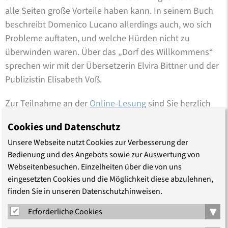
alle Seiten große Vorteile haben kann. In seinem Buch
beschreibt Domenico Lucano allerdings auch, wo sich
Probleme auftaten, und welche Hürden nicht zu
überwinden waren. Über das „Dorf des Willkommens“
sprechen wir mit der Übersetzerin Elvira Bittner und der
Publizistin Elisabeth Voß.
Zur Teilnahme an der
Online-Lesung
sind Sie herzlich
eingeladen.
Cookies und Datenschutz
Unsere Webseite nutzt Cookies zur Verbesserung der
Erschienen am 12.04.2022
Bedienung und des Angebots sowie zur Auswertung von
Aktualisiert am 24.05.2022
Webseitenbesuchen. Einzelheiten über die von uns
eingesetzten Cookies und die Möglichkeit diese abzulehnen,
finden Sie in unseren Datenschutzhinweisen.
▾
Erforderliche Cookies
Teilen