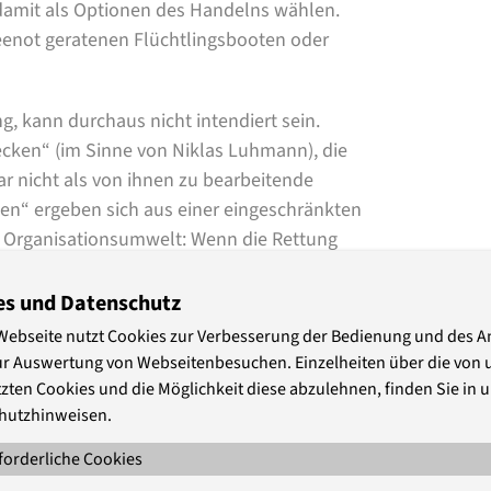
amit als Optionen des Handelns wählen.
Seenot geratenen Flüchtlingsbooten oder
g, kann durchaus nicht intendiert sein.
cken“ (im Sinne von Niklas Luhmann), die
ar nicht als von ihnen zu bearbeitende
en“ ergeben sich aus einer eingeschränkten
 Organisationsumwelt: Wenn die Rettung
 Erfahrung, noch durch irgendeinen
ationen, die ein solches Handeln
es und Datenschutz
nd auszudeuten zu sein. Was nicht durch
Webseite nutzt Cookies zur Verbesserung der Bedienung und des 
t festgeschrieben ist, lässt bestimmte
ur Auswertung von Webseitenbesuchen. Einzelheiten über die von 
s Möglichen erscheinen.
zten Cookies und die Möglichkeit diese abzulehnen, finden Sie in 
hutzhinweisen.
trettung von flüchtenden Menschen auch
forderliche Cookies
n“ bisweilen in Entscheidungsprozessen