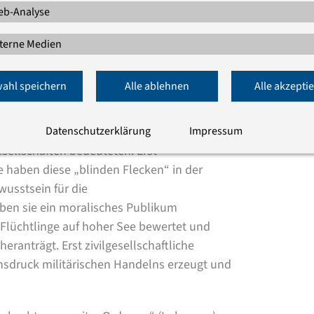
abei ist, dass der Push-Back oder das
b-Analyse
upt Optionen darstellen.
terne Medien
 Push-Backs oder die Unterlassene
 global international gegen geltendes Recht
ahl speichern
Alle ablehnen
Alle akzepti
n Legitimationsdruck auf die staatlichen
nterlassene Hilfeleistungen waren für die
Datenschutzerklärung
Impressum
 Handlungen kommen, die einen Bruch mit
sellschaften bedeuteten. Erst
 haben diese „blinden Flecken“ in der
usstsein für die
ben sie ein moralisches Publikum
 Flüchtlinge auf hoher See bewertet und
ranträgt. Erst zivilgesellschaftliche
nsdruck militärischen Handelns erzeugt und