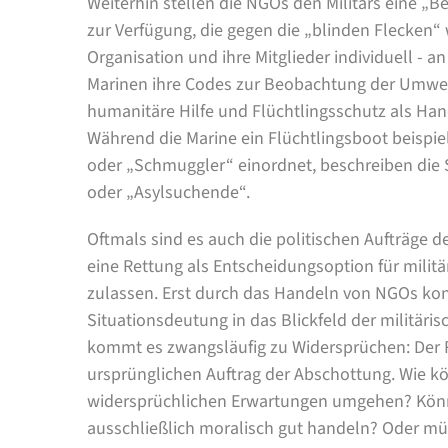
Weiterhin stellen die NGOs den Militärs eine 
zur Verfügung, die gegen die „blinden Flecken“ w
Organisation und ihre Mitglieder individuell - a
Marinen ihre Codes zur Beobachtung der Umwel
humanitäre Hilfe und Flüchtlingsschutz als Ha
Während die Marine ein Flüchtlingsboot beispiel
oder „Schmuggler“ einordnet, beschreiben die S
oder „Asylsuchende“.
Oftmals sind es auch die politischen Aufträge 
eine Rettung als Entscheidungsoption für militä
zulassen. Erst durch das Handeln von NGOs kon
Situationsdeutung in das Blickfeld der militäri
kommt es zwangsläufig zu Widersprüchen: Der 
ursprünglichen Auftrag der Abschottung. Wie kö
widersprüchlichen Erwartungen umgehen? Könne
ausschließlich moralisch gut handeln? Oder mü