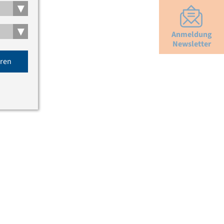
▾
▾
Anmeldung
Newsletter
eren