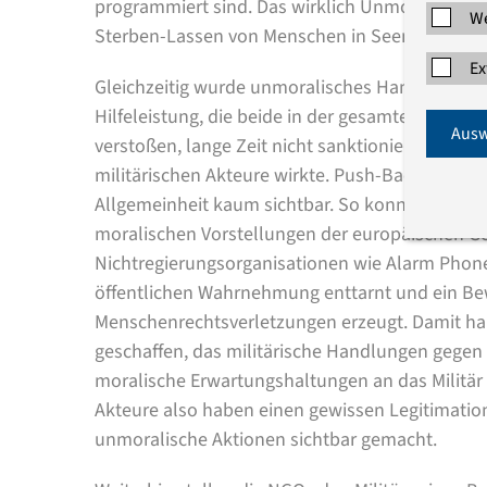
programmiert sind. Das wirklich Unmoralische d
We
Sterben-Lassen von Menschen in Seenot überha
Ex
Gleichzeitig wurde unmoralisches Handeln wie
Hilfeleistung, die beide in der gesamten EU und
Ausw
verstoßen, lange Zeit nicht sanktioniert, da kei
militärischen Akteure wirkte. Push-Backs oder U
Allgemeinheit kaum sichtbar. So konnte es zu
moralischen Vorstellungen der europäischen Ge
Nichtregierungsorganisationen wie Alarm Phone
öffentlichen Wahrnehmung enttarnt und ein Bew
Menschenrechtsverletzungen erzeugt. Damit ha
geschaffen, das militärische Handlungen gegen
moralische Erwartungshaltungen an das Militär he
Akteure also haben einen gewissen Legitimatio
unmoralische Aktionen sichtbar gemacht.