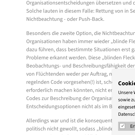
Organisationsentscheidungen übersetzen und d
Solche lauten in diesem Falle: Rettung von in 
Nichtbeachtung - oder Push-Back.
Besonders die zweite Option, die Nichtbeachtun
Organisationen haben immer wieder „blinde Fle
dazu führen, dass bestimmte Situationen erst g
Probleme erkannt werden. Diese „blinden Fleck
Beobachtungs- und Beschreibungsfähigkeit der
von Flüchtenden weder per Auftrag, noch durch
regelnden Code vorgesehen(!) ist, scheinen Situ
Cooki
erforderlich machen könnten, nicht entspreche
Unsere 
Codes zur Beschreibung der Organisationsumwel
sowie z
Entscheidungsoptionen nicht als im Bereich de
eingeset
Datensc
Allerdings war und ist die konsequente Seeno
Er
politisch nicht gewollt, sodass „blinde Flecke