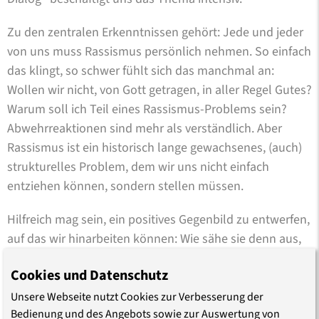
Zu den zentralen Erkenntnissen gehört: Jede und jeder
von uns muss Rassismus persönlich nehmen. So einfach
das klingt, so schwer fühlt sich das manchmal an:
Wollen wir nicht, von Gott getragen, in aller Regel Gutes?
Warum soll ich Teil eines Rassismus-Problems sein?
Abwehrreaktionen sind mehr als verständlich. Aber
Rassismus ist ein historisch lange gewachsenes, (auch)
strukturelles Problem, dem wir uns nicht einfach
entziehen können, sondern stellen müssen.
Hilfreich mag sein, ein ­positives Gegenbild zu entwerfen,
auf das wir hinarbeiten können: Wie sähe sie denn aus,
eine rundum inklusive Kirche, die Differenz aushält und
Cookies und Datenschutz
einladend ist, ohne vereinnahmend zu sein? Wie gehen
wir heute mit einer Kirchengeschichte um, in der offen
Unsere Webseite nutzt Cookies zur Verbesserung der
Bedienung und des Angebots sowie zur Auswertung von
gelebter Rassismus immer wieder eine große Rolle