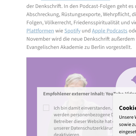
der Denkschrift. In den Podcast-Folgen geht e
Abschreckung, Rüstungsexporte, Wehrpflicht, d
Folgen, Völkerrecht, Friedensspiritualität und v
Plattformen
wie
Spotify
und
Apple Podcasts
ode
November wird die neue Denkschrift außerdem 
Evangelischen Akademie zu Berlin vorgestellt.
Empfohlener externer Inhalt: YouTube-Vide
Cooki
Ich bin damit einverstanden, dass mir di
werden personenbezogene Daten an Dritt
Unsere 
Betreiber dieser Website hat darauf kein
sowie z
unserer Datenschutzerklärung. Sie könn
eingeset
deaktivieren.