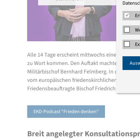
Datensc
Er
We
Ex
Alle 14 Tage erscheint mittwochs eine neue Pod
zu Wort kommen. Den Auftakt machten die EKD-
Ausw
Militärbischof Bernhard Felmberg. In der zweit
vom europäischen friedenskirchlichen Netzwer
Friedensbeauftragte Bischof Friedrich Kramer übe
EKD-Podcast “Frieden denken“
Breit angelegter Konsultationsp