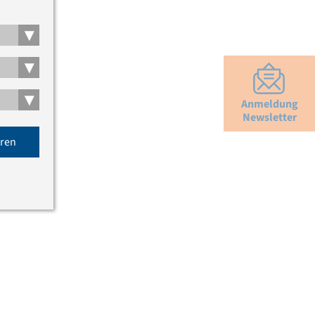
▾
▾
▾
Anmeldung
Newsletter
eren