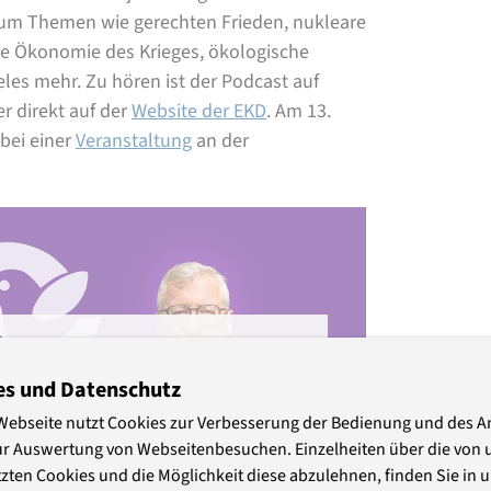
s um Themen wie gerechten Frieden, nukleare
ie Ökonomie des Krieges, ökologische
ieles mehr. Zu hören ist der Podcast auf
r direkt auf der
Website der EKD
. Am 13.
bei einer
Veranstaltung
an der
o
es und Datenschutz
eses externe Video angezeigt wird. Damit
plattformen (Google) übermittelt. Der
Webseite nutzt Cookies zur Verbesserung der Bedienung und des 
en Einfluss. Näheres dazu lesen Sie in
ur Auswertung von Webseitenbesuchen. Einzelheiten über die von 
en die Anzeige jederzeit wieder
zten Cookies und die Möglichkeit diese abzulehnen, finden Sie in 