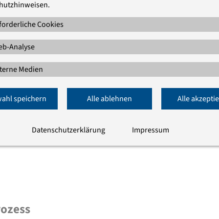
hutzhinweisen.
forderliche Cookies
b-Analyse
terne Medien
cast-Folge, in der meist zwei Expert*innen
Ratsvorsitzende Kirsten Fehrs und
ahl speichern
Alle ablehnen
Alle akzepti
en Folge sprechen Antje Heider-Rottwilm
k
Church and Peace
sowie der EKD-
Datenschutzerklärung
Impressum
r Friedensspiritualität.
rozess