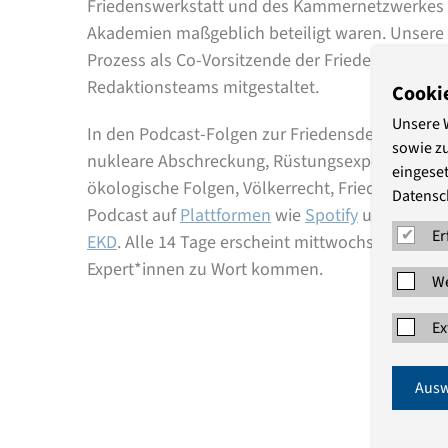
Friedenswerkstatt und des Kammernetzwerkes 
Akademien maßgeblich beteiligt waren. Unsere D
Prozess als Co-Vorsitzende der Friedenswerksta
Redaktionsteams mitgestaltet.
Cooki
Unsere 
In den Podcast-Folgen zur Friedensdenkschrift
sowie z
nukleare Abschreckung, Rüstungsexporte, Wehrp
eingeset
ökologische Folgen, Völkerrecht, Friedensspiritu
Datensc
Podcast auf
Plattformen
wie
Spotify
und
Apple 
Er
EKD
. Alle 14 Tage erscheint mittwochs eine neu
Expert*innen zu Wort kommen.
We
Ex
Ausw