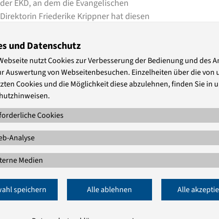
der EKD, an dem die Evangelischen
irektorin Friederike Krippner hat diesen
tt und stellvertretende Vorsitzende des
es und Datenschutz
Webseite nutzt Cookies zur Verbesserung der Bedienung und des 
 geht es um Themen wie gerechten Frieden,
ur Auswertung von Webseitenbesuchen. Einzelheiten über die von 
flicht, die Ökonomie des Krieges,
zten Cookies und die Möglichkeit diese abzulehnen, finden Sie in 
alität und vieles mehr. Zu hören ist der
hutzhinweisen.
Podcasts
oder direkt auf der
Website der
forderliche Cookies
e Podcast-Folge, in der meist zwei
b-Analyse
terne Medien
ahl speichern
Alle ablehnen
Alle akzepti