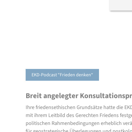
EKD-Podcast “Frieden denken“
Breit angelegter Konsultationsp
Ihre friedensethischen Grundsätze hatte die EKD
mit ihrem Leitbild des Gerechten Friedens fest
politischen Rahmenbedingungen erheblich verä
für geostrategische Überlegungen und postkolon