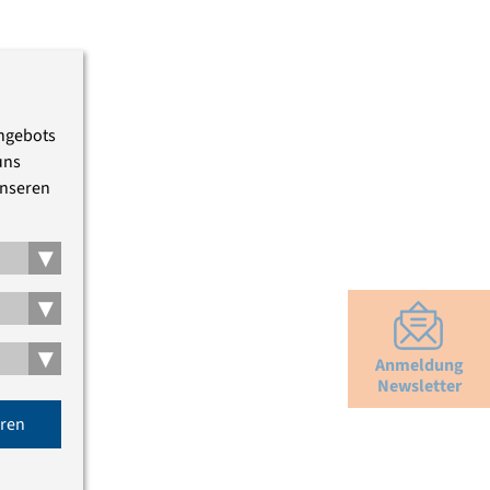
Angebots
uns
unseren
▾
▾
▾
Anmeldung
Newsletter
eren