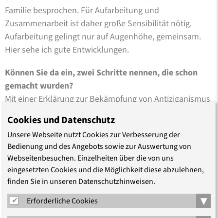
Familie besprochen. Für Aufarbeitung und
Zusammenarbeit ist daher große Sensibilität nötig.
Aufarbeitung gelingt nur auf Augenhöhe, gemeinsam.
Hier sehe ich gute Entwicklungen.
Können Sie da ein, zwei Schritte nennen, die schon
gemacht wurden?
Mit einer Erklärung zur Bekämpfung von Antiziganismus
vom Januar 2023 hat die Evangelische Kirche in
Cookies und Datenschutz
Deutschland deutlich gemacht, dass sie solidarisch an
Unsere Webseite nutzt Cookies zur Verbesserung der
der Seite von Sinti und Roma steht und sich kritisch mit
Bedienung und des Angebots sowie zur Auswertung von
der eigenen Geschichte auseinandersetzt. Es war ein
Webseitenbesuchen. Einzelheiten über die von uns
entscheidender Schritt, dass sich die EKD als Institution
eingesetzten Cookies und die Möglichkeit diese abzulehnen,
positioniert. Zudem wächst unser Netzwerk
finden Sie in unseren Datenschutzhinweisen.
zunehmend, in Tiefe und Breite.
▾
Erforderliche Cookies
Gibt es eine Begegnung, eine Erfahrung, die Ihnen