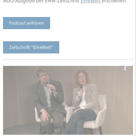
März-Ausgabe der EMW-Zeitschrift
EineWelt
erschienen.
Podcast anhören
Zeitschrift "EineWelt"