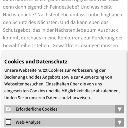
denn dann eigentlich Feindesliebe? Und was heißt
Nächstenliebe? Nächstenliebe umfasst unbedingt auch
den Schutz des Nächsten. Und da kann eben das
Schutzgebot, das in der Nächstenliebe zum Ausdruck
kommt, durchaus in eine Konkurrenz zur Forderung der
Gewaltfreiheit stehen. Gewaltfreie Lösungen müssen
immer Priorität haben, das ist klar. Wenn aber jedes
andere Mittel erschöpft ist, wenn Diplomatie und ziviler
Cookies und Datenschutz
gewaltfreier Widerstand nicht wirken, dann kann also
Unsere Webseite nutzt Cookies zur Verbesserung der
Gegengewalt in einem sehr eng begrenzten Maße
Bedienung und des Angebots sowie zur Auswertung von
ethisch legitim sein – eben, weil es unter Umständen
Webseitenbesuchen. Einzelheiten über die von uns
eingesetzten Cookies und die Möglichkeit diese abzulehnen,
dem Schutz des Nächsten dienst. Denn was würde eine
finden Sie in unseren Datenschutzhinweisen.
andere Entscheidung bedeuten? Das würde heißen, wir
bitten den Aggressor quasi herein. Denn es gibt
▾
Erforderliche Cookies
ermutigende Beispiele zivilen Widerstands, Gottseidank.
▾
Aber Beispiele, die zeigen, dass es funktioniert, einem
Web-Analyse