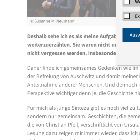
We
Ex
©
Susanne M. Neumann
Ausw
Deshalb sehe ich es als meine Aufgabe – nein, 
weiterzuerzählen. Sie waren nicht umsonst dor
nicht vergessen werden. Insbesondere jetzt.
Daher finde ich gemeinsames Gedenken wie im 
der Befreiung von Auschwitz und damit meiner Fa
Anteilnahme anderer Menschen. Und dennoch ist
Perspektive wichtiger denn je, die Geschichte n
Für mich als junge Sinteza gibt es noch viel zu t
sondern nur gemeinsam. Geschichten, die geme
die von Christian Pfeil, verschriftlicht von Urs
Lesung dazu zeigen mir immer wieder, dass ich nic