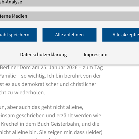
b-Analyse
terne Medien
ahl speichern
Alle ablehnen
Alle akzepti
als
unsere
Aufgabe – ihre Geschichten
t. Ihr Leid und das Leid der anderen darf
Datenschutzerklärung
Impressum
Berliner Dom am 25. Januar 2026 – zum Tag
milie – so wichtig. Ich bin berührt von der
 es aus demokratischer und christlicher
icht zu wiederholen.
un, aber auch das geht nicht alleine,
insam geschrieben und erzählt werden wie
ula Krechel in dem Buch Geisterbahn, und die
ht alleine bin. Sie zeigen mir, dass (leider)