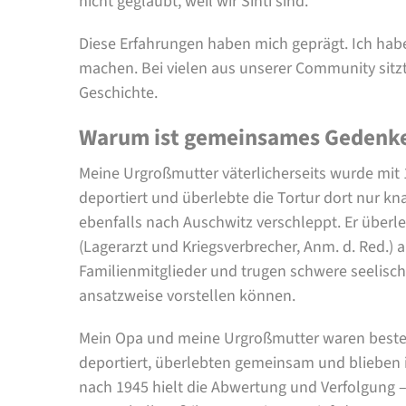
nicht geglaubt, weil wir Sinti sind.
Diese Erfahrungen haben mich geprägt. Ich habe g
machen. Bei vielen aus unserer Community sitzt d
Geschichte.
Warum ist gemeinsames Gedenke
Meine Urgroßmutter väterlicherseits wurde mit
deportiert und überlebte die Tortur dort nur k
ebenfalls nach Auschwitz verschleppt. Er überleb
(Lagerarzt und Kriegsverbrecher, Anm. d. Red.) a
Familienmitglieder und trugen schwere seelisch
ansatzweise vorstellen können.
Mein Opa und meine Urgroßmutter waren best
deportiert, überlebten gemeinsam und blieben
nach 1945 hielt die Abwertung und Verfolgung –