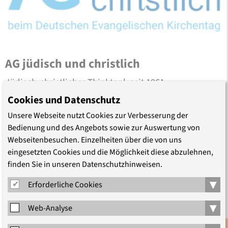
AG jüdisch und christlich
Jüdisch-christlicher Thinktank seit 1961
Cookies und Datenschutz
Die AG jüdisch und christlich beim Deutschen
Unsere Webseite nutzt Cookies zur Verbesserung der
Evangelischen Kirchentag hat sich zur Aufgabe gesetzt,
Bedienung und des Angebots sowie zur Auswertung von
die jüdisch-christlichen Beziehungen in ihren
Webseitenbesuchen. Einzelheiten über die von uns
unterschiedlichen historischen Epochen zu reflektieren
eingesetzten Cookies und die Möglichkeit diese abzulehnen,
und aufzuarbeiten. Der Geschichte der Ausgrenzung und
finden Sie in unseren Datenschutzhinweisen.
Verfolgung von Jüdinnen und Juden durch die …
▾
Erforderliche Cookies
▾
Web-Analyse