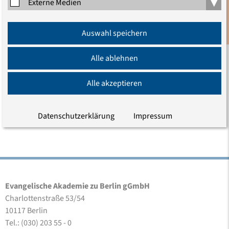
▾
Externe Medien
Anmeldung
Auswahl speichern
Newsletter
Simone Ehm
Alle ablehnen
Studienleiterin Medizin- und Pflegeethik
Alle akzeptieren
Telefon (030) 203 55 - 502
E-Mail
Datenschutzerklärung
Impressum
Evangelische Akademie zu Berlin gGmbH
Charlottenstraße 53/54
10117 Berlin
Tel.: (030) 203 55 - 0