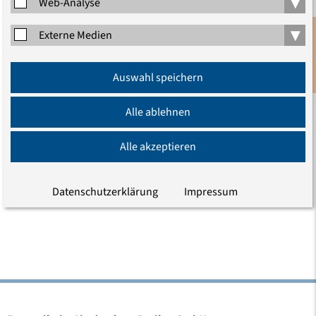
▾
Web-Analyse
▾
Externe Medien
Anmeldung
Auswahl speichern
Newsletter
Alle ablehnen
Dr. Tamara Hahn
Alle akzeptieren
Studienleiterin Europäische Bibeldialoge
Telefon (030) 203 55 - 205
Datenschutzerklärung
Impressum
E-Mail