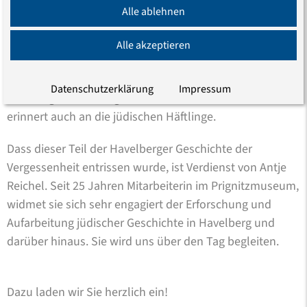
widmet ihnen einen Teil seiner Ausstellung. Wir werden
Alle ablehnen
das ehemalige Synagogenhaus aufsuchen, dazu einen
jüdischen Friedhof und das ehemalige
Alle akzeptieren
Umschulungslager für Jugendliche vor der Ausreise
nach Palästina – Hachschara. Ein Gedenkstein im
Datenschutzerklärung
Impressum
ehemaligen Außenlager Glöwen des KZ Sachsenhausen
erinnert auch an die jüdischen Häftlinge.
Dass dieser Teil der Havelberger Geschichte der
Vergessenheit entrissen wurde, ist Verdienst von Antje
Reichel. Seit 25 Jahren Mitarbeiterin im Prignitzmuseum,
widmet sie sich sehr engagiert der Erforschung und
Aufarbeitung jüdischer Geschichte in Havelberg und
darüber hinaus. Sie wird uns über den Tag begleiten.
Dazu laden wir Sie herzlich ein!