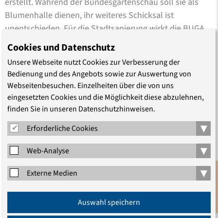
erstellt. Während der Bundesgartenschau soll sie als
Blumenhalle dienen, ihr weiteres Schicksal ist
unentschieden. Für die Stadtsanierung wirkt die BUGA
als eine Art Beschleuniger. Vor allem die Grünflächen im
Cookies und Datenschutz
Dombereich und an den Hängen zur Stadt werden
Unsere Webseite nutzt Cookies zur Verbesserung der
saniert und neu gestaltet.
Bedienung und des Angebots sowie zur Auswertung von
Webseitenbesuchen. Einzelheiten über die von uns
eingesetzten Cookies und die Möglichkeit diese abzulehnen,
Dass Havelberg auch eine reichhaltige jüdische
finden Sie in unseren Datenschutzhinweisen.
Geschichte hat, ist weitgehend unbekannt. Spuren
▾
Erforderliche Cookies
lassen sich bis in das 14. Jh. zurückverfolgen. Juden
waren zeitweise geduldet und mit Schutzbriefen
▾
Web-Analyse
versehen, immer diskriminiert und eingeschränkt, oft
von Beschuldigungen, Pogromen und Vertreibung
▾
Externe Medien
betroffen, bis zur völligen Vernichtung in der NS-Zeit.
Anmeldung
Seitdem hat Havelberg keine jüdischen Mitbürger, wohl
Auswahl speichern
Newsletter
aber Zeugnisse ihrer Geschichte. Das Prignitzmuseum