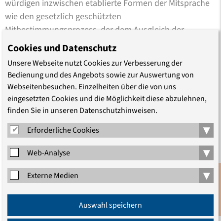
würdigen inzwischen etablierte Formen der Mitsprache
wie den gesetzlich geschützten
Mitbestimmungsprozess, der dem Ausgleich der
Interessen von Arbeitgebern und Arbeitnehmern dient
Cookies und Datenschutz
und längst selbstverständlich erscheint. Speziell
Unsere Webseite nutzt Cookies zur Verbesserung der
analysieren wir zudem das Engagement und die
Bedienung und des Angebots sowie zur Auswertung von
Ansprüche zweier Bevölkerungsgruppen: der Migranten
Webseitenbesuchen. Einzelheiten über die von uns
und der Jugendlichen. Mit zwei erfahrenen Politikern
eingesetzten Cookies und die Möglichkeit diese abzulehnen,
und einem Vertreter der Netzgemeinde erörtern wir, wie
finden Sie in unseren Datenschutzhinweisen.
der vielstimmig erklingende Bürgerwille, die
▾
Erforderliche Cookies
Unabhängigkeit des Abgeordneten, der seinem
Gewissen verpflichtet ist, und die Parteiräson im Alltag
▾
Web-Analyse
und zum Wohl des Gemeinwesens zusammengeführt
▾
Externe Medien
werden können. Hat das Netz eine belebende Wirkung
auf parlamentarische Prozesse?
Anmeldung
Auswahl speichern
Newsletter