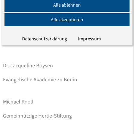
Vor allem aber interessiert uns Ihre Meinung: Welche
Alle ablehnen
Impulse können und wollen Sie als Bürger der
repräsentativen Demokratie geben, welche
Alle akzeptieren
Mitspracherechte wünschen Sie sich? Beteiligen Sie sich
an unserer Debatte – dazu laden wir Sie herzlich nach
Datenschutzerklärung
Impressum
Schwanenwerder ein.
Dr. Jacqueline Boysen
Evangelische Akademie zu Berlin
Michael Knoll
Gemeinnützige Hertie-Stiftung