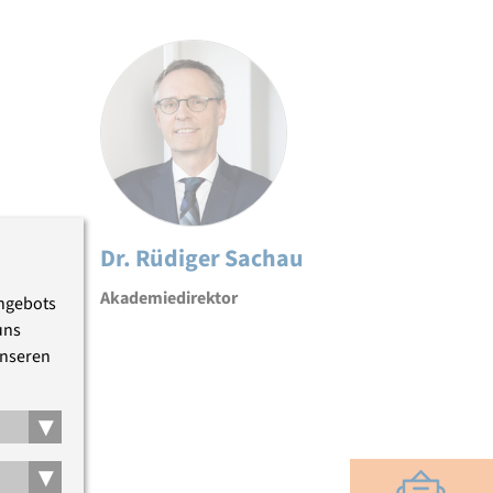
Dr. Rüdiger Sachau
Akademiedirektor
Angebots
uns
unseren
▾
▾