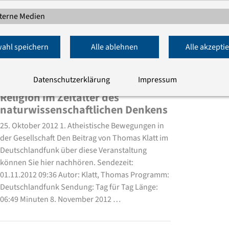
terne Medien
ahl speichern
Alle ablehnen
Alle akzepti
Gott glauben?
Datenschutzerklärung
Impressum
Religion im Zeitalter des
naturwissenschaftlichen Denkens
25. Oktober 2012 1. Atheistische Bewegungen in
der Gesellschaft Den Beitrag von Thomas Klatt im
Deutschlandfunk über diese Veranstaltung
können Sie hier nachhören. Sendezeit:
01.11.2012 09:36 Autor: Klatt, Thomas Programm:
Deutschlandfunk Sendung: Tag für Tag Länge:
06:49 Minuten 8. November 2012 …