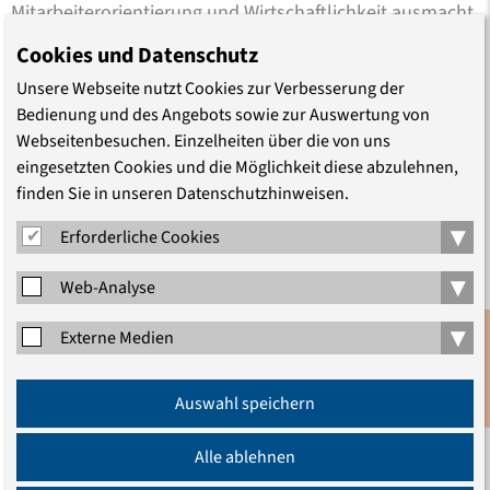
Mitarbeiterorientierung und Wirtschaftlichkeit ausmacht,
und welche Trends und Erfolgsmodelle aus anderen
Cookies und Datenschutz
Unternehmensbereichen übertragen werden können.
Unsere Webseite nutzt Cookies zur Verbesserung der
Konkrete Beispiele innovativer Führungskultur im
Bedienung und des Angebots sowie zur Auswertung von
Krankenhaus werden vorgestellt. Wie gelingt
Webseitenbesuchen. Einzelheiten über die von uns
generationengerechtes Führen im Alltag der Klinik und
eingesetzten Cookies und die Möglichkeit diese abzulehnen,
welche Organisations- und Arbeitszeitmodelle braucht
finden Sie in unseren Datenschutzhinweisen.
das zukunftsfähige Krankenhaus? Wie lässt sich das
▾
Erforderliche Cookies
Potential weiblicher Führungskräfte optimal nutzen?
Welche Chancen bietet Top Sharing?
▾
Web-Analyse
Die Veranstaltung wendet sich an Führungskräfte im
▾
Externe Medien
Krankenhaus, leitende Mitarbeitende aus dem
Anmeldung
Gesundheitswesen sowie an weitere Interessierte.
Auswahl speichern
Newsletter
Der Tagung schließt sich am 10. und 11.5. ein
Alle ablehnen
Führungsseminar für Ärztinnen „Führung im Spagat