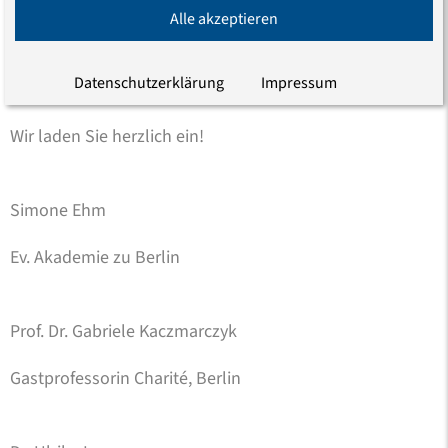
zwischen Generationen und Interessen“ an (Flyer und
Alle akzeptieren
separate Anmeldung unter
http://www.dr-ulrike-
ley.de/texte/2014Schwanenwerder.pdf
).
Datenschutzerklärung
Impressum
Wir laden Sie herzlich ein!
Simone Ehm
Ev. Akademie zu Berlin
Prof. Dr. Gabriele Kaczmarczyk
Gastprofessorin Charité, Berlin