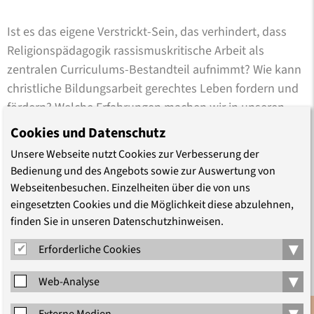
Ist es das eigene Verstrickt-Sein, das verhindert, dass
Religionspädagogik rassismuskritische Arbeit als
zentralen Curriculums-Bestandteil aufnimmt? Wie kann
christliche Bildungsarbeit gerechtes Leben fordern und
fördern? Welche Erfahrungen machen wir in unseren
jeweiligen Praxisfeldern, wo ergeben sich Fragen, wo
Cookies und Datenschutz
Ermutigungen und Zweifel? Wie lassen sich
Unsere Webseite nutzt Cookies zur Verbesserung der
grundlegende rassismus- und antisemitismuskritische
Bedienung und des Angebots sowie zur Auswertung von
Überlegungen in Methoden bzw. Module zumindest
Webseitenbesuchen. Einzelheiten über die von uns
skizzenhaft umsetzen?
eingesetzten Cookies und die Möglichkeit diese abzulehnen,
finden Sie in unseren Datenschutzhinweisen.
▾
Erforderliche Cookies
Gemeinsam fragen wir als Theolog_innen und
Pädagog_innen aus kirchlicher und außerkirchlicher
▾
Web-Analyse
Arbeit danach, auf welcher Grundlage und mit welchen
▾
bestehenden, modifizierten oder neu zu entwickelnden
Externe Medien