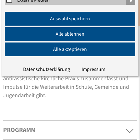
Formaten im christlichen Kontext produktiv weiter
Anmeldung
gearbeitet werden kann und soll.
Auswahl speichern
Newsletter
Alle ablehnen
Das Format ist längerfristig angelegt und jährliche
Folgetagungen sind geplant.
Alle akzeptieren
Ergebnissicherung erfolgt in Form einer
Datenschutzerklärung
Impressum
Tagungsdokumentation, die zentrale Lernfelder für eine
antirassistische kirchliche Praxis zusammenfasst und
Impulse für die Weiterarbeit in Schule, Gemeinde und
Jugendarbeit gibt.
PROGRAMM