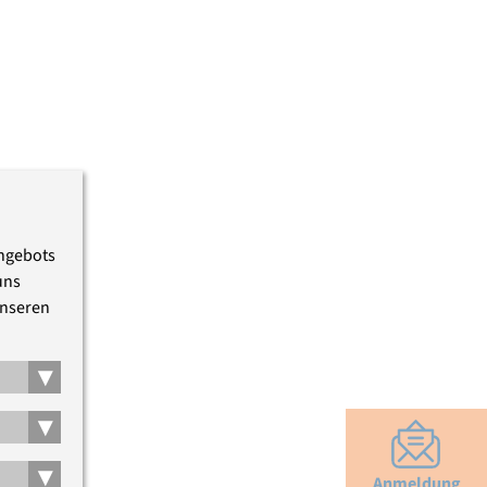
Angebots
uns
unseren
▾
▾
▾
Anmeldung