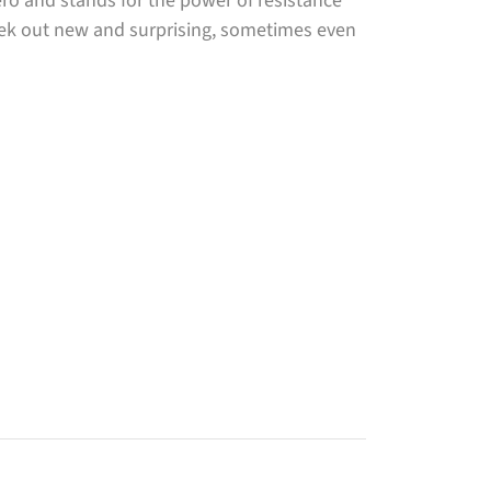
ro and stands for the power of resistance
seek out new and surprising, sometimes even