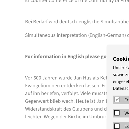
Encounter Conference of the Community of Pro
Bei Bedarf wird deutsch-englische Simultanübe
Simultaneous interpretation (English-German) c
For information in English please go to „mehr
Cooki
Unsere 
sowie z
Vor 600 Jahren wurde Jan Hus als Ketzer verurtei
eingeset
Evangelium neu entdecken lassen. Er wurde ver
Datensc
auf ihn beriefen, verfolgt. Viele mussten fliehen
Er
Gegenwart blieb wach. Heute ist Jan Hus tschech
Widerstandskraft des Glaubens und den Mut zu
We
leichten Wegen der Kirche im Umbruch der Zeit
Ex