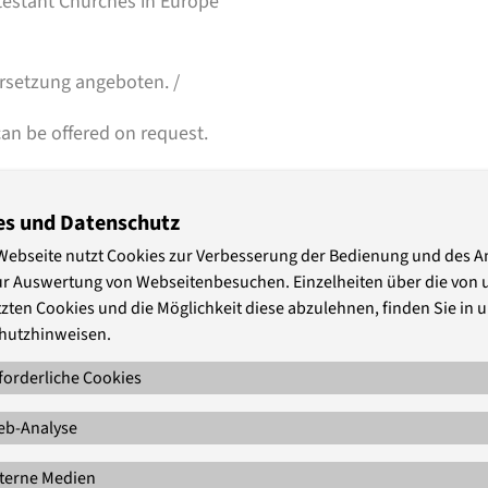
testant Churches in Europe
rsetzung angeboten. /
an be offered on request.
“ and scroll down
es und Datenschutz
Webseite nutzt Cookies zur Verbesserung der Bedienung und des 
ur Auswertung von Webseitenbesuchen. Einzelheiten über die von 
lt. Die biblische Botschaft hatte ihn das
zten Cookies und die Möglichkeit diese abzulehnen, finden Sie in 
brannt und die Böhmischen Brüder, die sich
hutzhinweisen.
, doch ihr neues Gespür für Gottes
forderliche Cookies
ischer Nationalheld. Er steht für die
 überraschenden, neuen und nicht immer
b-Analyse
en.
terne Medien