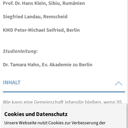
Prof. Dr. Hans Klein, Sibiu, Rumänien
Siegfried Landau, Remscheid
KMD Peter-Michael Seifried, Berlin
Studienleitung:
Dr. Tamara Hahn, Ev. Akademie zu Berlin
INHALT
Wie kann eine Gemeinschaft lebendig bleiben, wenn 95
Prozent ihrer Mitglieder das Land verlassen haben? Wie
Cookies und Datenschutz
überleben ihre Kultur und Traditionen? Wie kann sie
Unsere Webseite nutzt Cookies zur Verbesserung der
angesichts aktueller gesellschaftlicher Tendenzen