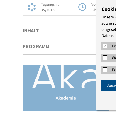
Tagungsnr.
Von:
07.09.20
Cooki
35/2015
Bis:
07.09.20
Unsere 
sowie z
eingeset
INHALT
Datensc
PROGRAMM
Er
We
Ex
Ausw