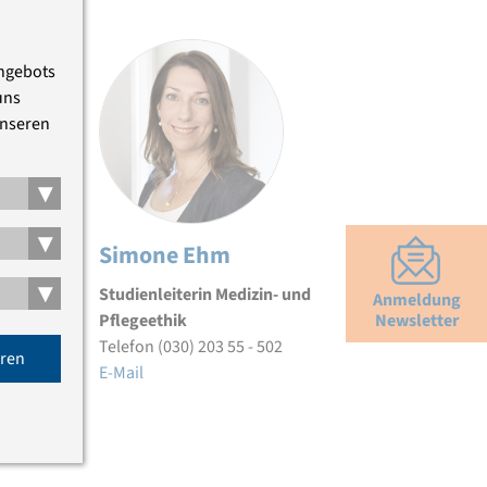
Angebots
uns
unseren
▾
▾
Simone Ehm
▾
Studienleiterin Medizin- und
Anmeldung
Newsletter
Pflegeethik
Telefon (030) 203 55 - 502
eren
E-Mail