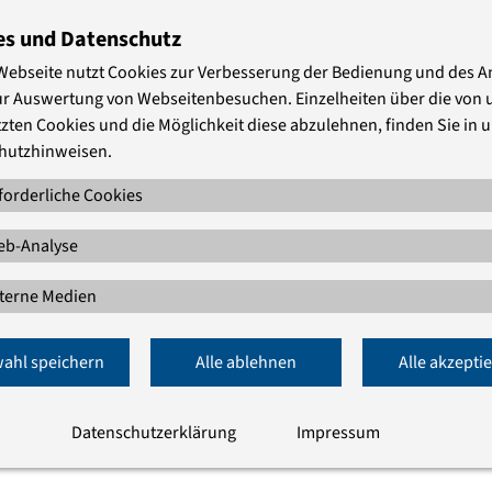
15 15:00
Französische
es und Datenschutz
15 21:00
Friedrichstadtkirche
Webseite nutzt Cookies zur Verbesserung der Bedienung und des 
ur Auswertung von Webseitenbesuchen. Einzelheiten über die von 
zten Cookies und die Möglichkeit diese abzulehnen, finden Sie in 
hutzhinweisen.
forderliche Cookies
b-Analyse
2016 5 epd Schmerz und Leid
terne Medien
ahl speichern
Alle ablehnen
Alle akzepti
Datenschutzerklärung
Impressum