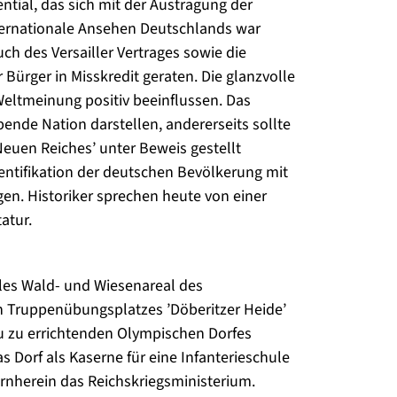
al, das sich mit der Austragung der
nternationale Ansehen Deutschlands war
ch des Versailler Vertrages sowie die
Bürger in Misskredit geraten. Die glanzvolle
Weltmeinung positiv beeinflussen. Das
ebende Nation darstellen, andererseits sollte
Neuen Reiches’ unter Beweis gestellt
entifikation der deutschen Bevölkerung mit
en. Historiker sprechen heute von einer
atur.
lles Wald- und Wiesenareal des
 Truppenübungsplatzes ’Döberitzer Heide’
eu zu errichtenden Olympischen Dorfes
 Dorf als Kaserne für eine Infanterieschule
ornherein das Reichskriegsministerium.