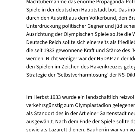
Machtübernahme das enorme Propaganda-Potenti
Spiele in der deutschen Hauptstadt bot. Das i
durch den Austritt aus dem Völkerbund, den Bru
Unterdrückung politischer Gegner und jüdischer 
Ausrichtung der Olympischen Spiele sollte die 
Deutsche Reich sollte sich einerseits als friedli
die seit 1933 gewonnene Kraft und Stärke des ’
werden. Nicht weniger war der NSDAP an der Id
den Spielen im Zeichen des Hakenkreuzes geleg
Strategie der ’Selbstverharmlosung’ der NS-Dikt
Im Herbst 1933 wurde ein landschaftlich reizvo
verkehrsgünstig zum Olympiastadion gelegenen
als Standort des in der Art einer Gartenstadt n
ausgewählt. Nach dem Ende der Spiele sollte das
sowie als Lazarett dienen. Bauherrin war von v