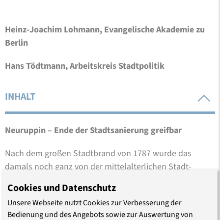
Heinz-Joachim Lohmann, Evangelische Akademie zu
Berlin
Hans Tödtmann, Arbeitskreis Stadtpolitik
INHALT
Neuruppin – Ende der Stadtsanierung greifbar
Nach dem großen Stadtbrand von 1787 wurde das
damals noch ganz von der mittelalterlichen Stadt-
mauer umgebene Zentrum von Neuruppin im Stil des
Cookies und Datenschutz
frühen Klassizismus wieder aufgebaut. Innerhalb des
Unsere Webseite nutzt Cookies zur Verbesserung der
großzügigen Straßenrasters blieben drei Karrées frei:
Bedienung und des Angebots sowie zur Auswertung von
Das eine für die Pfarrkirche, das andere für den