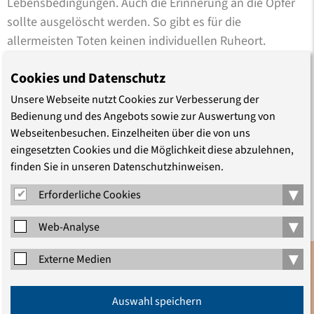
Lebensbedingungen. Auch die Erinnerung an die Opfer
sollte ausgelöscht werden. So gibt es für die
allermeisten Toten keinen individuellen Ruheort.
Gedenkstätten sind heute Gedenk- und Lernorte
Cookies und Datenschutz
zugleich: Sie laden zum historischen Lernen über die
Unsere Webseite nutzt Cookies zur Verbesserung der
Verbrechen ein, die in wenigen Jahren Zivilisation in
Bedienung und des Angebots sowie zur Auswertung von
Barbarei verwandelte und bereiten den Opfern ein
Webseitenbesuchen. Einzelheiten über die von uns
öffentliches Andenken. Gleichzeitig sind sie Orte der
eingesetzten Cookies und die Möglichkeit diese abzulehnen,
finden Sie in unseren Datenschutzhinweisen.
individuellen Trauermöglichkeit für Hinterbliebene.
▾
Erforderliche Cookies
Nach der Befreiung 1945 nutzte der sowjetische
Geheimdienst einen Teil des ehemaligen KZ
▾
Web-Analyse
Sachsenhausen, um erneut Tausende zu internieren.
▾
Viele starben an Hunger und Krankheiten, unter ihnen
Externe Medien
zahlreiche Träger des NS-Regimes.
Anmeldung
Auswahl speichern
Newsletter
Prof. Günter Morsch, Direktor der Stiftung