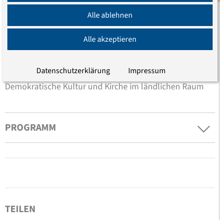
Brandenburgische Gedenkstätten, gibt einen Einblick,
Alle ablehnen
wie sich die Gedenkstätte Sachsenhausen der
Verantwortung an einem Ort mit „zweifacher
Alle akzeptieren
Vergangenheit" stellt.
Datenschutzerklärung
Impressum
Heinz-Joachim Lohmann, Studienleiter für
Demokratische Kultur und Kirche im ländlichen Raum
PROGRAMM
TEILEN