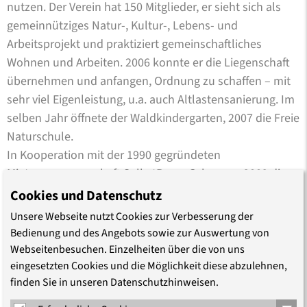
nutzen. Der Verein hat 150 Mitglieder, er sieht sich als
gemeinnütziges Natur-, Kultur-, Lebens- und
Arbeitsprojekt und praktiziert gemeinschaftliches
Wohnen und Arbeiten. 2006 konnte er die Liegenschaft
übernehmen und anfangen, Ordnung zu schaffen – mit
sehr viel Eigenleistung, u.a. auch Altlastensanierung. Im
selben Jahr öffnete der Waldkindergarten, 2007 die Freie
Naturschule.
In Kooperation mit der 1990 gegründeten
Mietergenossenschaft SelbstBau e.G. begann 2009 die
Sanierung mehrerer Gebäude, der Idee des
Cookies und Datenschutz
selbstbestimmten und bezahlbaren Wohnens folgend.
Unsere Webseite nutzt Cookies zur Verbesserung der
Im ehemaligen Gutshaus und im Kurhaus entstanden 27
Bedienung und des Angebots sowie zur Auswertung von
Wohnungen. Die Steinscheune bietet Wohnungen,
Webseitenbesuchen. Einzelheiten über die von uns
Gewerbe-, Ausstellungs- und Seminarräume und das
eingesetzten Cookies und die Möglichkeit diese abzulehnen,
finden Sie in unseren Datenschutzhinweisen.
Café Traktorista mit einer Dauerausstellung über das
Stadtgut.