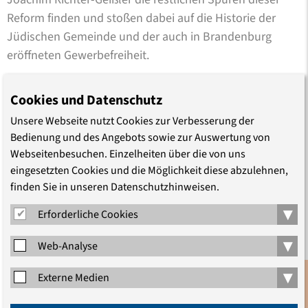
Reform finden und stoßen dabei auf die Historie der
Jüdischen Gemeinde und der auch in Brandenburg
eröffneten Gewerbefreiheit.
Die Oranienburger evangelische Stadtkirche St. Nicolai
Cookies und Datenschutz
wurde 1864/66 im Auftrag des Preußenkönigs Friedrich
Unsere Webseite nutzt Cookies zur Verbesserung der
Wilhelm IV. durch den Architekten Friedrich August
Bedienung und des Angebots sowie zur Auswertung von
Stüler erbaut und nach der Zerstörung im Zweiten
Webseitenbesuchen. Einzelheiten über die von uns
Weltkrieg verändert wieder aufgebaut. Sie beherbergt
eingesetzten Cookies und die Möglichkeit diese abzulehnen,
heute eine kleine Skulpturensammlung des Bildhauers
finden Sie in unseren Datenschutzhinweisen.
Wilhelm Groß (1883 - 1974). Groß lebte und wirkte in der
▾
Erforderliche Cookies
Obstbaukolonie Eden. Während in der Nicolai-Kirche der
nationalsozialistische Zeit-un-geist herrschte,
▾
Web-Analyse
verkündigte Groß in seinem Edener Atelier - der
▾
Strohkirche - die Theologie der Bekennenden Kirche. Er
Externe Medien
war einer der wenigen später auch ordinierten
Anmeldung